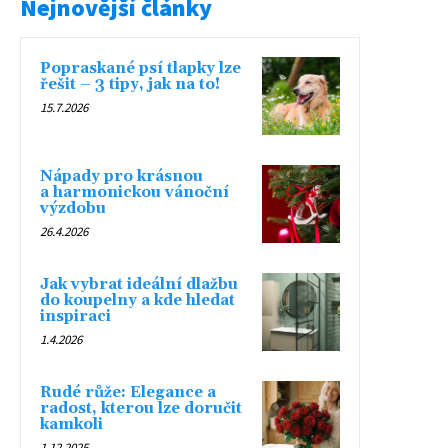
Nejnovější články
Popraskané psí tlapky lze
řešit – 3 tipy, jak na to!
15.7.2026
Nápady pro krásnou
a harmonickou vánoční
výzdobu
26.4.2026
Jak vybrat ideální dlažbu
do koupelny a kde hledat
inspiraci
1.4.2026
Rudé růže: Elegance a
radost, kterou lze doručit
kamkoli
1.12.2025