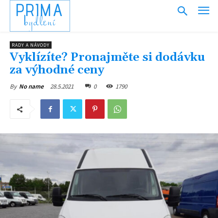
PRIMA
bydlení
RADY A NÁVODY
Vyklízíte? Pronajměte si dodávku
za výhodné ceny
28.5.2021
0
1790
By
No name