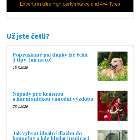
Už jste četli?
Popraskané psí tlapky lze řešit –
3 tipy, jak na to!
15.7.2026
Nápady pro krásnou
a harmonickou vánoční výzdobu
26.4.2026
Jak vybrat ideální dlažbu do
koupelny a kde hledat inspiraci