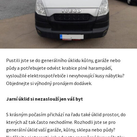
Pustili jste se do generálního úklidu kůlny, garáže nebo
půdy a potřebujete odvést krabice plné harampádí,
vysloužilé elektrospotřebiče i nevyhovující kusy nábytku?
Objednejte si výhodný pronájem dodávek.
Jarní úklid si nezaslouží jen váš byt
S krásným počasím přichází na řadu také úklid prostor, do
kterých až tak často nechodíme. Rozhodli jste se pro
generální úklid vaší garáže, kůlny, sklepa nebo půdy?