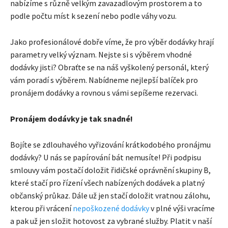
nabízíme s různě velkým zavazadlovým prostorem a to
podle počtu míst k sezení nebo podle váhy vozu.
Jako profesionálové dobře víme, že pro výběr dodávky hrají
parametry velký význam. Nejste si s výběrem vhodné
dodávky jisti? Obraťte se na náš vyškolený personál, který
vám poradí s výběrem. Nabídneme nejlepší balíček pro
pronájem dodávky a rovnou s vámi sepíšeme rezervaci.
Pronájem dodávky je tak snadné!
Bojíte se zdlouhavého vyřizování krátkodobého pronájmu
dodávky? U nás se papírování bát nemusíte! Při podpisu
smlouvy vám postačí doložit řidičské oprávnění skupiny B,
které stačí pro řízení všech nabízených dodávek a platný
občanský průkaz. Dále už jen stačí doložit vratnou zálohu,
kterou při vrácení
nepoškozené dodávky
v plné výši vracíme
a pak už jen složit hotovost za vybrané služby. Platit v naší