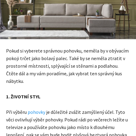
Pokud si vyberete správnou pohovku, neměla by v obývacím
pokoji trčet jako bolavý palec. Také by se neměla ztratit v
prostorné místnosti, splývající se stěnami a podlahou.
Čtěte dál a my vám poradíme, jak vybrat ten správný kus
nábytku.
1. ŽIVOTNÍ STYL
Při výběru
pohovky
je důležité zvážit zamýšlený účel. Tyto
věci ovlivňují výběr pohovky. Pokud rádi po večerech ležíte u
televize a používáte pohovku jako místo k dlouhému
lenošení, pak se vám bude hodit plyšová beztvará pohovka