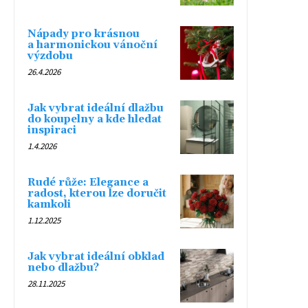
Nápady pro krásnou
a harmonickou vánoční
výzdobu
26.4.2026
Jak vybrat ideální dlažbu
do koupelny a kde hledat
inspiraci
1.4.2026
Rudé růže: Elegance a
radost, kterou lze doručit
kamkoli
1.12.2025
Jak vybrat ideální obklad
nebo dlažbu?
28.11.2025