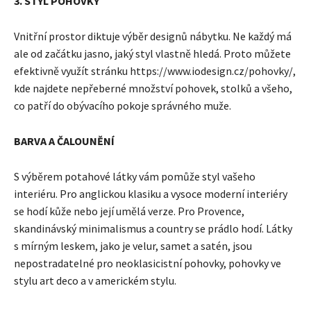
3. STYL POHOVKY
Vnitřní prostor diktuje výběr designů nábytku. Ne každý má
ale od začátku jasno, jaký styl vlastně hledá. Proto můžete
efektivně využít stránku https://www.iodesign.cz/pohovky/,
kde najdete nepřeberné množství pohovek, stolků a všeho,
co patří do obývacího pokoje správného muže.
BARVA A ČALOUNĚNÍ
S výběrem potahové látky vám pomůže styl vašeho
interiéru. Pro anglickou klasiku a vysoce moderní interiéry
se hodí kůže nebo její umělá verze. Pro Provence,
skandinávský minimalismus a country se prádlo hodí. Látky
s mírným leskem, jako je velur, samet a satén, jsou
nepostradatelné pro neoklasicistní pohovky, pohovky ve
stylu art deco a v americkém stylu.