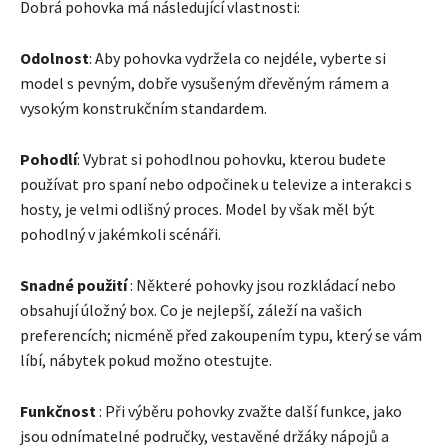
Dobrá pohovka má následující vlastnosti:
Odolnost
: Aby pohovka vydržela co nejdéle, vyberte si
model s pevným, dobře vysušeným dřevěným rámem a
vysokým konstrukčním standardem.
Pohodlí
: Vybrat si pohodlnou pohovku, kterou budete
používat pro spaní nebo odpočinek u televize a interakci s
hosty, je velmi odlišný proces. Model by však měl být
pohodlný v jakémkoli scénáři.
Snadné použití
: Některé pohovky jsou rozkládací nebo
obsahují úložný box. Co je nejlepší, záleží na vašich
preferencích; nicméně před zakoupením typu, který se vám
líbí, nábytek pokud možno otestujte.
Funkčnost
: Při výběru pohovky zvažte další funkce, jako
jsou odnímatelné područky, vestavěné držáky nápojů a