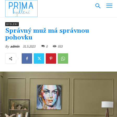
PRIMA
bydlení
BYDLENÍ
Správný muž má správnou
pohovku
31.5.2023
0
933
By
admin