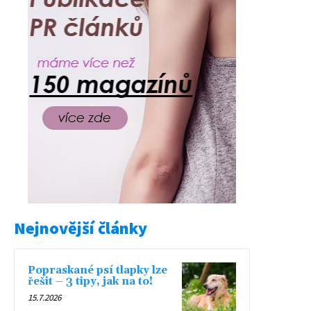
Nejnovější články
Popraskané psí tlapky lze
řešit – 3 tipy, jak na to!
15.7.2026