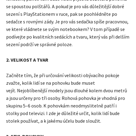
se spoustou polštářů. A pokud je pro vás důležitější dobré
sezení s PlayStationem v ruce, pak se poohlédněte po
sedačce s rovnými zády. Je pro vás sedačka spíše pracovnou,
ve které vládnete se svým notebookem? V tom případě se
podívejte po kvalitních sedácích a tvaru, který vás při delším
sezení podrží ve správné poloze.
2. VELIKOST A TVAR
Začněte tím, že při určování velikosti obývacího pokoje
zvažte, kolik lidí se na pohovku bude muset
vejít. Nejoblíbenější modely jsou dlouhé kolem dvou metrů
a jsou určeny pro tři osoby. Rohová pohovka je vhodná pro
skupinu 5–6 osob. K pohovkám neodmyslitelně patří i
stolky pod televizi. I zde je důležité určit, kolik lidí bude
stolek používat, a k jakému účelu bude sloužit.