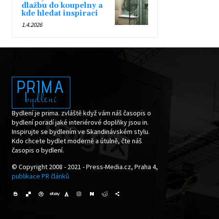
dlažbu do koupelny a
kde hledat inspiraci
1.4.2026
PRIMA
bydlení
Bydlení je prima. zvláště když vám náš časopis o
bydlení poradí jaké interiérové doplňky jsou in.
Inspirujte se bydlením ve Skandinávském stylu.
Kdo chcete bydlet moderně a útulně, čte náš
časopis o bydlení.
© Copyright 2008 - 2021 - Press-Media.cz, Praha 4,
publikace PR článků