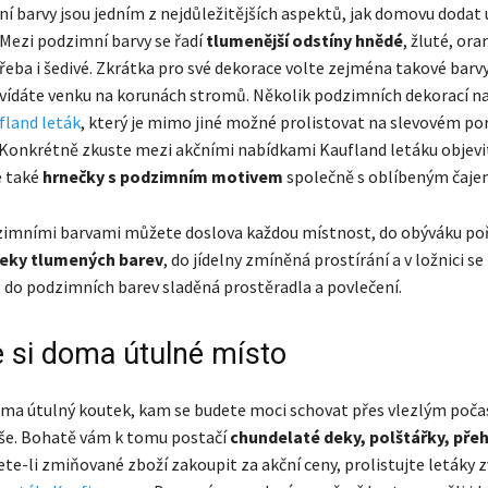
í barvy jsou jedním z nejdůležitějších aspektů, jak domovu dodat 
 Mezi podzimní barvy se řadí
tlumenější odstíny hnědé
, žluté, ora
řeba i šedivé. Zkrátka pro své dekorace volte zejména takové barvy
dáte venku na korunách stromů. Několik podzimních dekorací na
fland leták
, který je mimo jiné možné prolistovat na slevovém po
Konkrétně zkuste mezi akčními nabídkami Kaufland letáku objevit
e také
hrnečky s podzimním motivem
společně s oblíbeným čaje
dzimními barvami můžete doslova každou místnost, do obýváku po
deky tlumených barev
, do jídelny zmíněná prostírání a v ložnici s
 do podzimních barev sladěná prostěradla a povlečení.
e si doma útulné místo
oma útulný koutek, kam se budete moci schovat přes vlezlým poča
še. Bohatě vám k tomu postačí
chundelaté deky, polštářky, pře
ete-li zmiňované zboží zakoupit za akční ceny, prolistujte letáky 