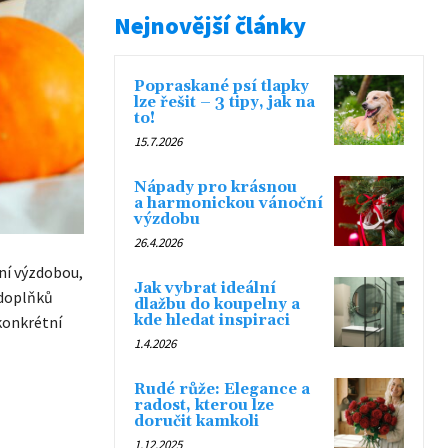
Nejnovější články
Popraskané psí tlapky
lze řešit – 3 tipy, jak na
to!
15.7.2026
Nápady pro krásnou
a harmonickou vánoční
výzdobu
26.4.2026
ní výzdobou,
Jak vybrat ideální
 doplňků
dlažbu do koupelny a
kde hledat inspiraci
konkrétní
1.4.2026
Rudé růže: Elegance a
radost, kterou lze
doručit kamkoli
1.12.2025