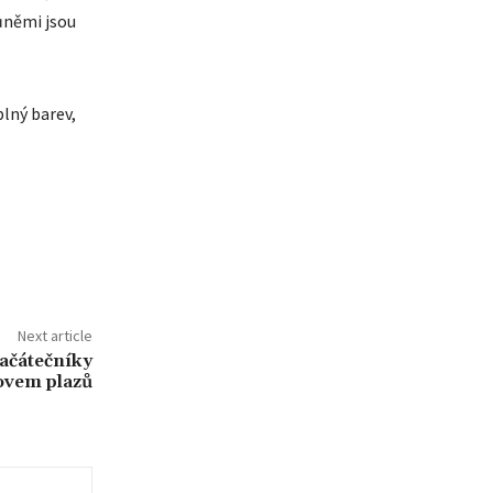
ůněmi jsou
plný barev,
Next article
začátečníky
ovem plazů