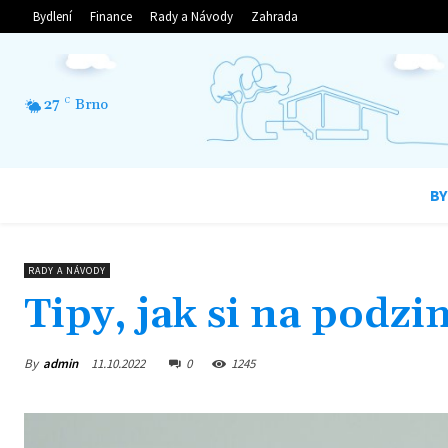
Bydlení
Finance
Rady a Návody
Zahrada
27
C
Brno
BY
RADY A NÁVODY
Tipy, jak si na podz
By
admin
11.10.2022
0
1245