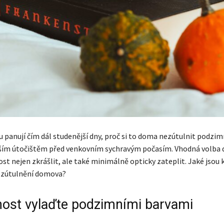
 panují čím dál studenější dny, proč si to doma nezútulnit podzim
aším útočištěm před venkovním sychravým počasím. Vhodná volba
st nejen zkrášlit, ale také minimálně opticky zateplit. Jaké jsou 
na zútulnění domova?
st vylaďte podzimními barvami