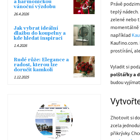
a harmonickou
Právě podzimn
vánoční výzdobu
teplý nádech.
26.4.2026
zelené nebo t
momentálně ví
Jak vybrat ideální
dlažbu do koupelny a
například
Kau
kde hledat inspiraci
Kaufino.com. 
1.4.2026
prostírání, al
Rudé růže: Elegance a
radost, kterou lze
Vyladit si po
doručit kamkoli
polštářky a 
1.12.2025
budou vyjímat
Vytvořt
Zhotovit si d
zcela jednodu
přikrývky. Chc