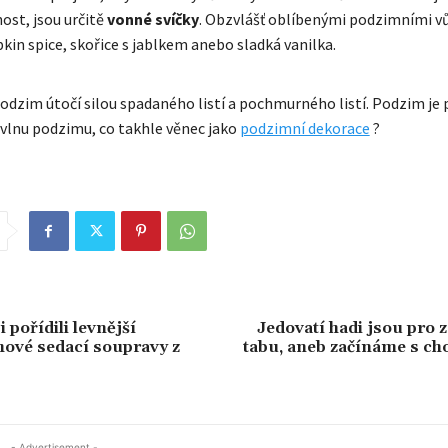
st, jsou určitě
vonné svíčky
. Obzvlášť oblíbenými podzimními v
in spice, skořice s jablkem anebo sladká vanilka.
odzim útočí silou spadaného listí a pochmurného listí. Podzim je 
 vlnu podzimu, co takhle věnec jako
podzimní dekorace
?
i pořídili levnější
Jedovatí hadi jsou pro 
hové sedací soupravy z
tabu, aneb začínáme s ch
- Advertisement -