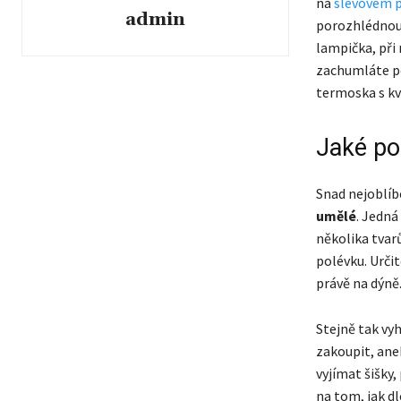
na
slevovém p
admin
porozhlédnou
lampička, při
zachumláte pod
termoska s kv
Jaké po
Snad nejoblíb
umělé
. Jedná
několika tvarů
polévku. Urči
právě na dýně
Stejně tak vy
zakoupit, aneb
vyjímat šišky,
na tom, jak d