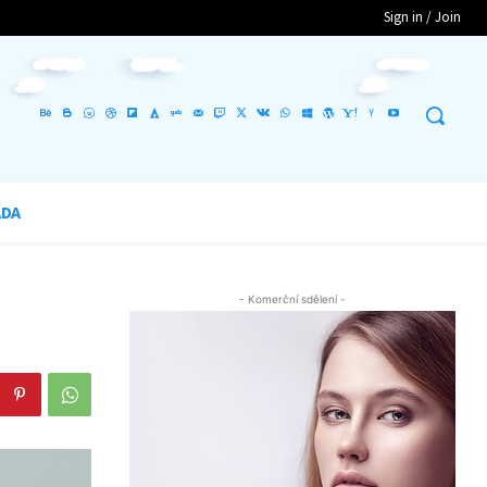
Sign in / Join
ADA
- Komerční sdělení -