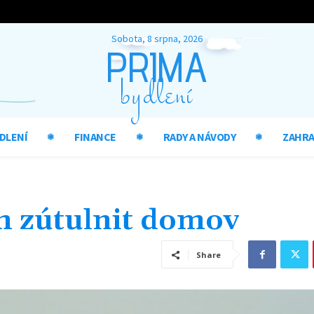
Sobota, 8 srpna, 2026
PRIMA
bydlení
DLENÍ
FINANCE
RADY A NÁVODY
ZAHR
im zútulnit domov
Share