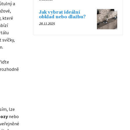
útulný a
nžové,
Jak vybrat ideální
obklad nebo dlažbu?
, které
28.11.2025
bízí
rtálu
 svíčky,
m.
řiďte
e rozhodně
sím, lze
hozy
nebo
zveřejněné