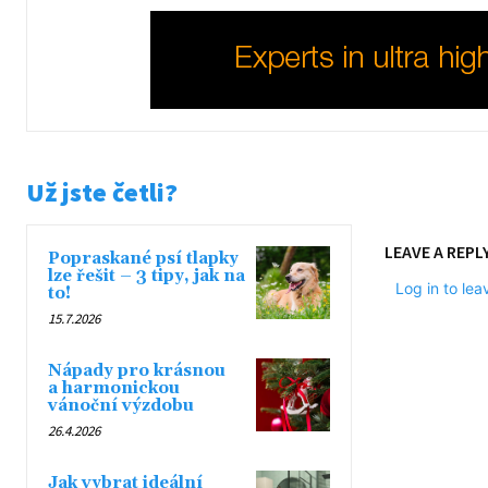
Už jste četli?
LEAVE A REPL
Popraskané psí tlapky
lze řešit – 3 tipy, jak na
Log in to le
to!
15.7.2026
Nápady pro krásnou
a harmonickou
vánoční výzdobu
26.4.2026
Jak vybrat ideální