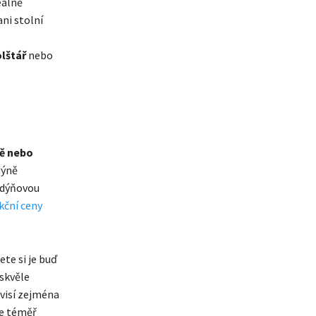
eálně
ni stolní
olštář
nebo
ně nebo
dýně
u dýňovou
kční ceny
ete si je buď
 skvěle
ávisí zejména
de téměř