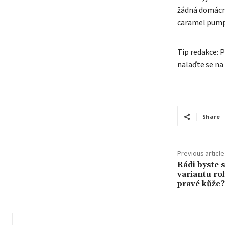
žádná domácno
caramel pumpk
Tip redakce: P
nalaďte se na
Share
Previous article
Rádi byste s
variantu ro
pravé kůže?