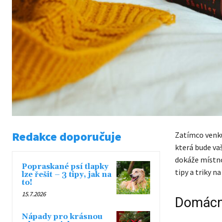
Redakce doporučuje
Zatímco venku
která bude v
dokáže místno
Popraskané psí tlapky
tipy a triky 
lze řešit – 3 tipy, jak na
to!
15.7.2026
Domácno
Nápady pro krásnou