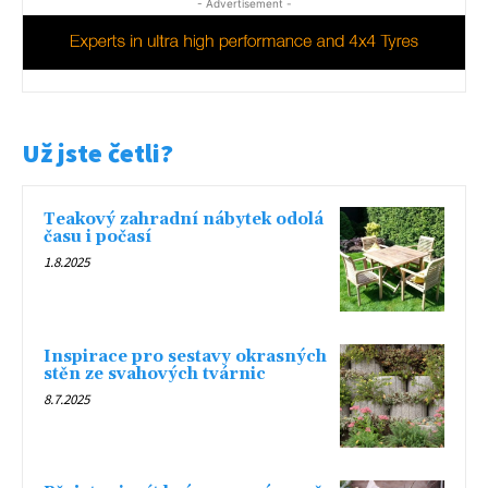
- Advertisement -
Už jste četli?
Teakový zahradní nábytek odolá
času i počasí
1.8.2025
Inspirace pro sestavy okrasných
stěn ze svahových tvárnic
8.7.2025