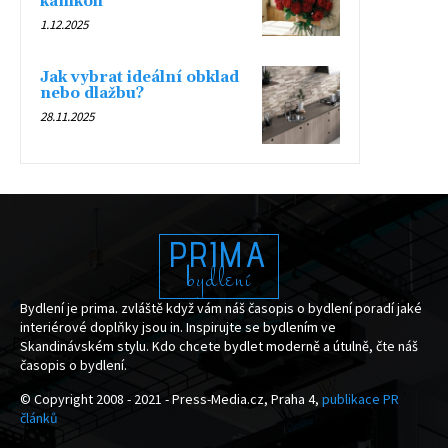
kamkoli
1.12.2025
Jak vybrat ideální obklad
nebo dlažbu?
28.11.2025
PRIMA
bydlení
Bydlení je prima. zvláště když vám náš časopis o bydlení poradí jaké
interiérové doplňky jsou in. Inspirujte se bydlením ve
Skandinávském stylu. Kdo chcete bydlet moderně a útulně, čte náš
časopis o bydlení.
© Copyright 2008 - 2021 - Press-Media.cz, Praha 4,
publikace PR
článků