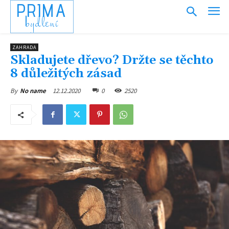
PRIMA
bydlení
ZAHRADA
Skladujete dřevo? Držte se těchto
8 důležitých zásad
12.12.2020
0
2520
By
No name