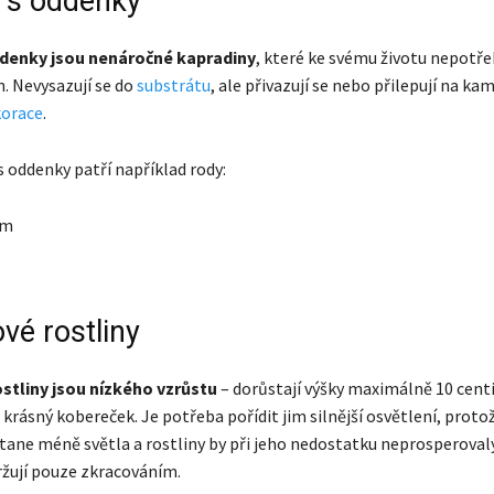
y s oddenky
ddenky jsou nenáročné kapradiny
, které ke svému životu nepotřeb
in. Nevysazují se do
substrátu
, ale přivazují se nebo přilepují na ka
korace
.
s oddenky patří například rody:
um
vé rostliny
stliny jsou nízkého vzrůstu
– dorůstají výšky maximálně 10 cent
u krásný kobereček. Je potřeba pořídit jim silnější osvětlení, proto
stane méně světla a rostliny by při jeho nedostatku neprosperoval
držují pouze zkracováním.