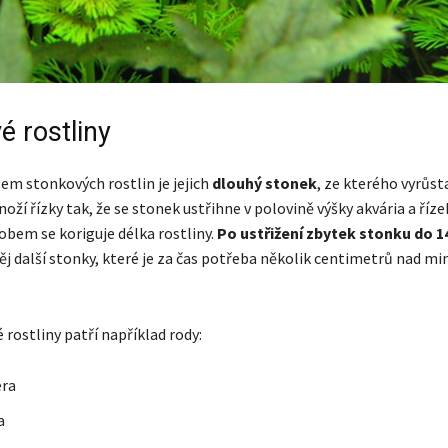
é rostliny
em stonkových rostlin je jejich
dlouhý stonek
, ze kterého vyrůstaj
oží řízky tak, že se stonek ustřihne v polovině výšky akvária a řízek
bem se koriguje délka rostliny.
Po ustřižení zbytek stonku do 14
něj další stonky, které je za čas potřeba několik centimetrů nad 
rostliny patří například rody:
era
a