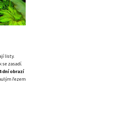
í listy.
 se zasadí.
 dní obrazí
minulým řezem