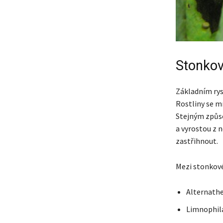
Stonkov
Základním rys
Rostliny se mn
Stejným způso
a vyrostou z 
zastřihnout.
Mezi stonkové 
Alternath
Limnophil