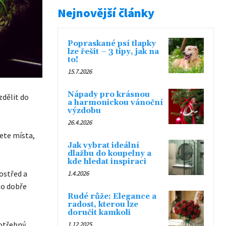
Nejnovější články
Popraskané psí tlapky
lze řešit – 3 tipy, jak na
to!
15.7.2026
Nápady pro krásnou
zdělit do
a harmonickou vánoční
výzdobu
26.4.2026
lete místa,
Jak vybrat ideální
dlažbu do koupelny a
kde hledat inspiraci
ostřed a
1.4.2026
lo dobře
Rudé růže: Elegance a
radost, kterou lze
doručit kamkoli
potřebný
1.12.2025