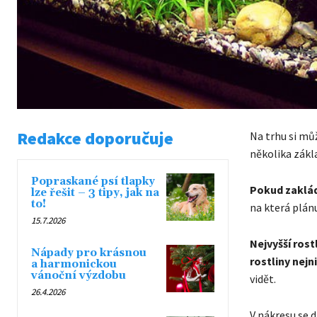
Redakce doporučuje
Na trhu si mů
několika zákla
Popraskané psí tlapky
Pokud zaklád
lze řešit – 3 tipy, jak na
to!
na která plánu
15.7.2026
Nejvyšší rost
Nápady pro krásnou
rostliny nejn
a harmonickou
vánoční výzdobu
vidět.
26.4.2026
V nákresu se d