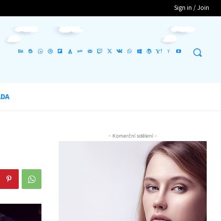
Sign in / Join
ADA
- Komerční sdělení -