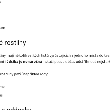
a
lum
 rostliny
iny mají několik velkých listů vyrůstajících z jednoho místa do tvar
ní i
údržba je nenáročná
– stačí pouze občas odstřihnout nejstarší
rostliny patří například rody:
yne
us