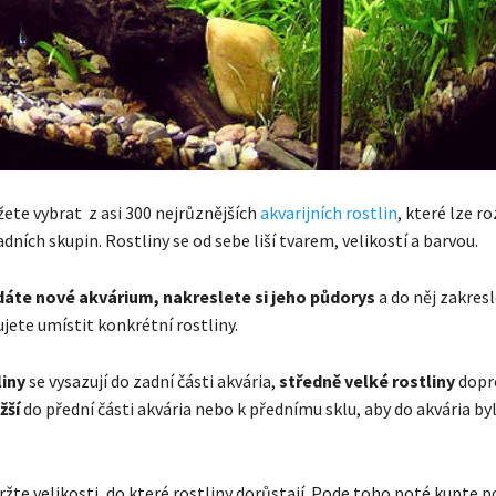
žete vybrat z asi 300 nejrůznějších
akvarijních rostlin
, které lze ro
dních skupin. Rostliny se od sebe liší tvarem, velikostí a barvou.
áte nové akvárium, nakreslete si jeho půdorys
a do něj zakres
jete umístit konkrétní rostliny.
liny
se vysazují do zadní části akvária,
středně velké rostliny
dopr
ižší
do přední části akvária nebo k přednímu sklu, aby do akvária by
ržte velikosti, do které rostliny dorůstají. Pode toho poté kupte 