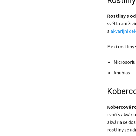
Rostlin
Rostliny s o
světla ani živ
a
akvarijní de
Mezi rostliny 
Microsori
Anubias
Koberco
Kobercové ro
tvoří v akvári
akvária se do
rostliny se u