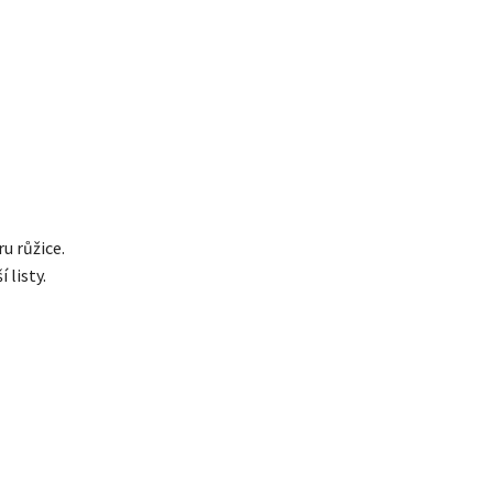
u růžice.
 listy.