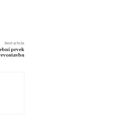
Next article
vební prvek
řevostavbu