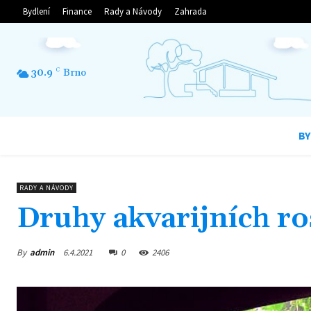
Bydlení
Finance
Rady a Návody
Zahrada
30.9
C
Brno
BY
RADY A NÁVODY
Druhy akvarijních ro
By
admin
6.4.2021
0
2406