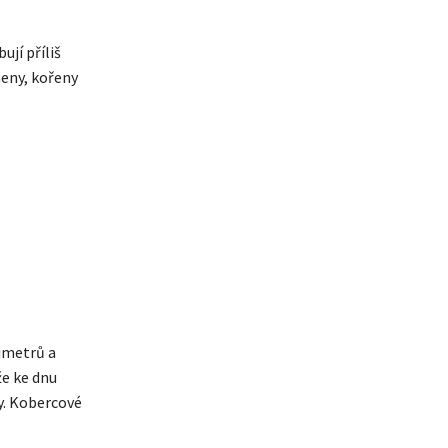
ují příliš
meny, kořeny
imetrů a
že ke dnu
y. Kobercové