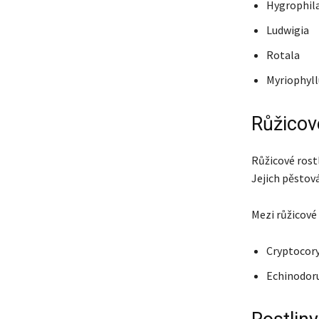
Hygrophil
Ludwigia
Rotala
Myriophyl
Růžicové
Růžicové rostl
Jejich pěstová
Mezi růžicové 
Cryptocor
Echinodor