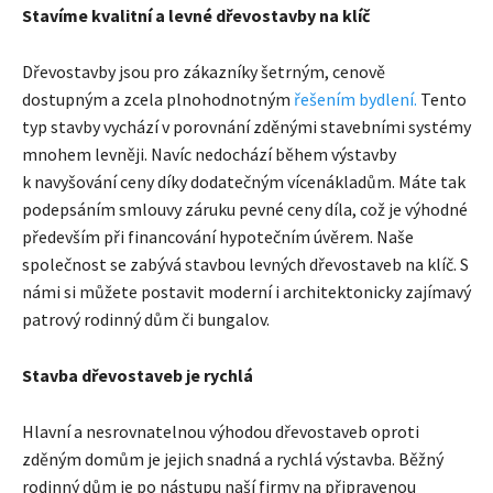
Stavíme kvalitní a levné dřevostavby na klíč
Dřevostavby jsou pro zákazníky šetrným, cenově
dostupným a zcela plnohodnotným
řešením bydlení.
Tento
typ stavby vychází v porovnání zděnými stavebními systémy
mnohem levněji. Navíc nedochází během výstavby
k navyšování ceny díky dodatečným vícenákladům. Máte tak
podepsáním smlouvy záruku pevné ceny díla, což je výhodné
především při financování hypotečním úvěrem. Naše
společnost se zabývá stavbou levných dřevostaveb na klíč. S
námi si můžete postavit moderní i architektonicky zajímavý
patrový rodinný dům či bungalov.
Stavba dřevostaveb je rychlá
Hlavní a nesrovnatelnou výhodou dřevostaveb oproti
zděným domům je jejich snadná a rychlá výstavba. Běžný
rodinný dům je po nástupu naší firmy na připravenou