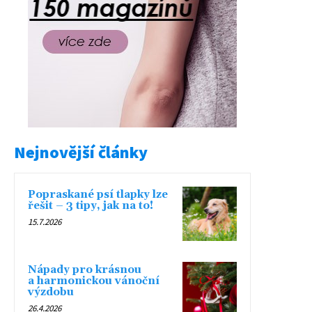
Nejnovější články
Popraskané psí tlapky lze
řešit – 3 tipy, jak na to!
15.7.2026
Nápady pro krásnou
a harmonickou vánoční
výzdobu
26.4.2026