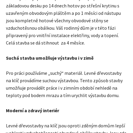
základovou desku po 14 dnech hotov po střešní krytinu s
uzavřeným obvodovým pláštěm a po 1 měsíci od nástupu
jsou kompletně hotové všechny obvodové stěny se
vzduchotěsnou obálkou. Váš rodinný dům je v této fázi
připravený pro vnitřní instalace elektřiny, vody a topení.
Celá stavba se dá stihnout za 4 měsíce.
Suchá stavba umožňuje výstavbu i v zimě
Pro práci používáme „suchý“ materiál. Levné dřevostavby
na klíč provádíme suchou výstavbou. Tento způsob stavby
umožňuje provádět práce i v zimním období nehledě na
teploty pod bodem mrazu a tím urychlit výstavbu domu.
Moderní a zdravý interiér
Levné dřevostavby na klíč jsou oproti zděným domům lepší
v oblasti vzduchotěsnosti obvodové obálky stavby. Jsou zde