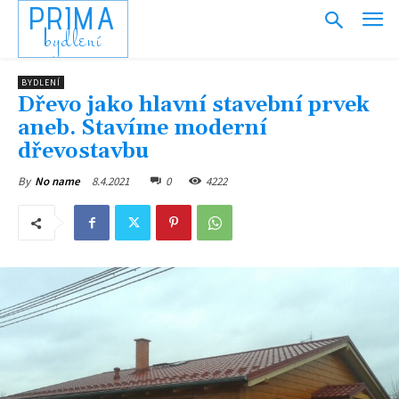
PRIMA
bydlení
BYDLENÍ
Dřevo jako hlavní stavební prvek
aneb. Stavíme moderní
dřevostavbu
8.4.2021
0
4222
By
No name