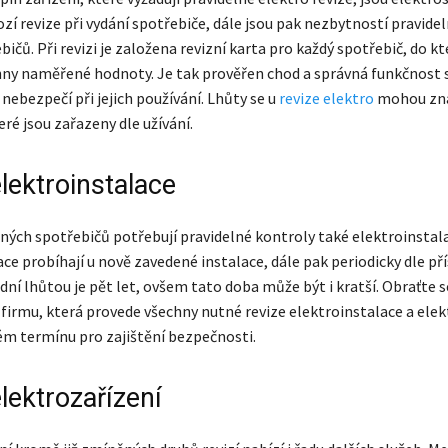
zí revize při vydání spotřebiče, dále jsou pak nezbytností pravidel
ičů. Při revizi je založena revizní karta pro každý spotřebič, do kt
ny naměřené hodnoty. Je tak prověřen chod a správná funkčnost 
nebezpečí při jejich používání. Lhůty se u
revize elektro
mohou znač
eré jsou zařazeny dle užívání.
lektroinstalace
ch spotřebičů potřebují pravidelné kontroly také elektroinstala
ce probíhají u nově zavedené instalace, dále pak periodicky dle př
dní lhůtou je pět let, ovšem tato doba může být i kratší. Obraťte s
 firmu, která provede všechny nutné revize elektroinstalace a ele
ém termínu pro zajištění bezpečnosti.
lektrozařízení