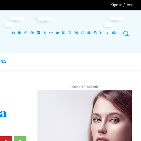
Sign in / Join
ADA
- Komerční sdělení -
 a