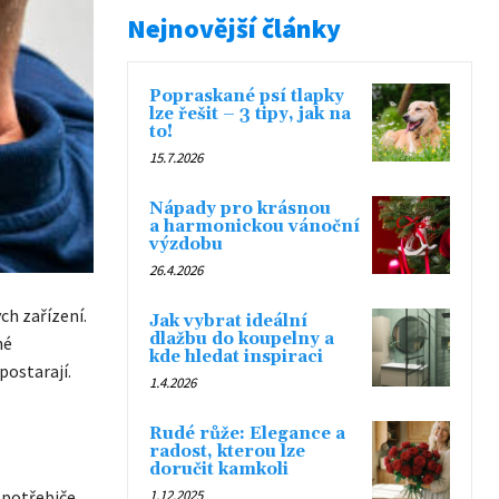
Nejnovější články
Popraskané psí tlapky
lze řešit – 3 tipy, jak na
to!
15.7.2026
Nápady pro krásnou
a harmonickou vánoční
výzdobu
26.4.2026
ch zařízení.
Jak vybrat ideální
dlažbu do koupelny a
né
kde hledat inspiraci
postarají.
1.4.2026
Rudé růže: Elegance a
radost, kterou lze
doručit kamkoli
spotřebiče.
1.12.2025