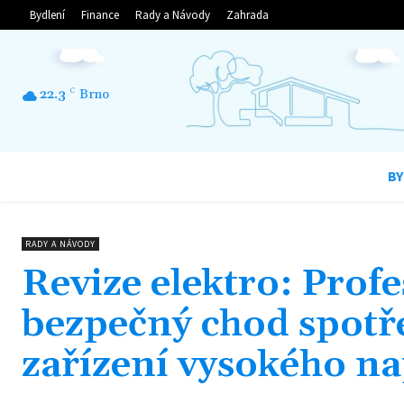
Bydlení
Finance
Rady a Návody
Zahrada
22.3
C
Brno
BY
RADY A NÁVODY
Revize elektro: Profe
bezpečný chod spotře
zařízení vysokého na