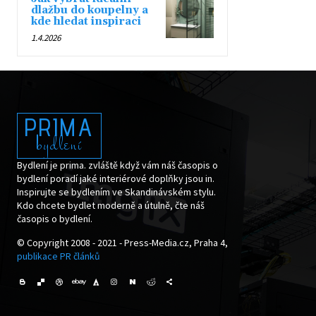
dlažbu do koupelny a
kde hledat inspiraci
1.4.2026
PRIMA
bydlení
Bydlení je prima. zvláště když vám náš časopis o
bydlení poradí jaké interiérové doplňky jsou in.
Inspirujte se bydlením ve Skandinávském stylu.
Kdo chcete bydlet moderně a útulně, čte náš
časopis o bydlení.
© Copyright 2008 - 2021 - Press-Media.cz, Praha 4,
publikace PR článků