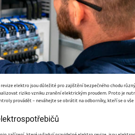
 revize elektro jsou důležité pro zajištění bezpečného chodu různý
alizovat riziko vzniku zranění elektrickým proudem. Proto je nut
troly provádět – neváhejte se obrátit na odborníky, kteří se o vše 
elektrospotřebičů
in zařízení, které vyžadují pravidelné elektro revize, jsou elektro