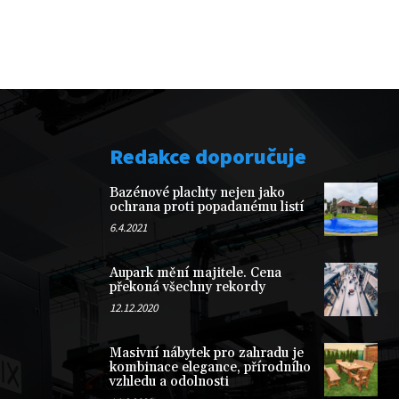
Redakce doporučuje
Bazénové plachty nejen jako
ochrana proti popadanému listí
6.4.2021
Aupark mění majitele. Cena
překoná všechny rekordy
12.12.2020
Masivní nábytek pro zahradu je
kombinace elegance, přírodního
vzhledu a odolnosti