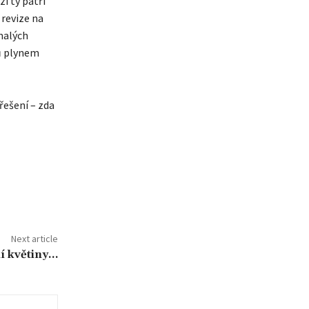
i ty patří
 revize na
 malých
jů plynem
řešení – zda
Next article
ní květiny…