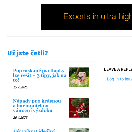
Už jste četli?
LEAVE A REPL
Popraskané psí tlapky
lze řešit – 3 tipy, jak na
Log in to le
to!
15.7.2026
Nápady pro krásnou
a harmonickou
vánoční výzdobu
26.4.2026
Jak vybrat ideální