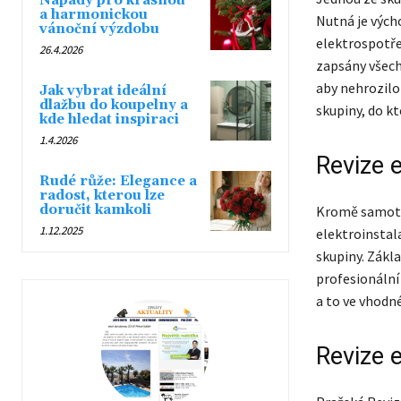
Nápady pro krásnou
a harmonickou
Nutná je výcho
vánoční výzdobu
elektrospotřeb
26.4.2026
zapsány všech
aby nehrozilo 
Jak vybrat ideální
dlažbu do koupelny a
skupiny, do kt
kde hledat inspiraci
1.4.2026
Revize e
Rudé růže: Elegance a
radost, kterou lze
doručit kamkoli
Kromě samotný
1.12.2025
elektroinstala
skupiny. Zákla
profesionální
a to ve vhodn
Revize e