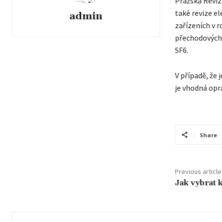
Pražská Revizn
také revize el
admin
zařízeních v r
přechodových 
SF6.
V případě, že 
je vhodná opr
Share
Previous article
Jak vybrat 