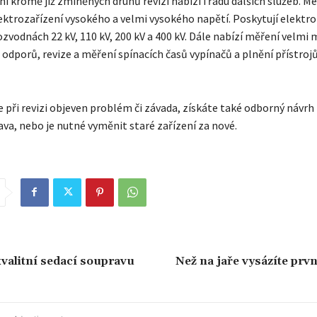
í kromě již zmíněných druhů revizí nabízí i řadu dalších služeb. Mez
ektrozařízení vysokého a velmi vysokého napětí. Poskytují elektro
ozvodnách 22 kV, 110 kV, 200 kV a 400 kV. Dále nabízí měření velmi
odporů, revize a měření spínacích časů vypínačů a plnění přístro
je při revizi objeven problém či závada, získáte také odborný návrh 
ava, nebo je nutné vyměnit staré zařízení za nové.
kvalitní sedací soupravu
Než na jaře vysázíte prv