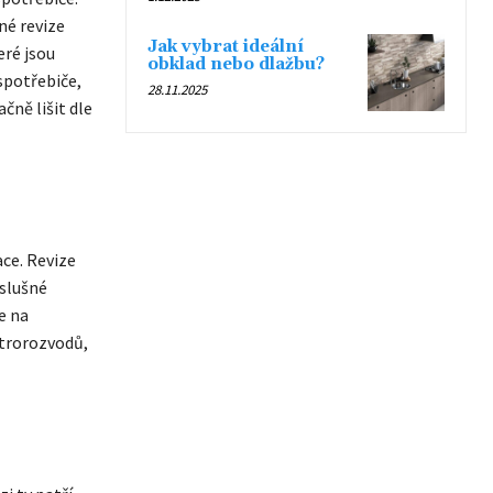
né revize
Jak vybrat ideální
eré jsou
obklad nebo dlažbu?
spotřebiče,
28.11.2025
ně lišit dle
ce. Revize
íslušné
e na
ktrorozvodů,