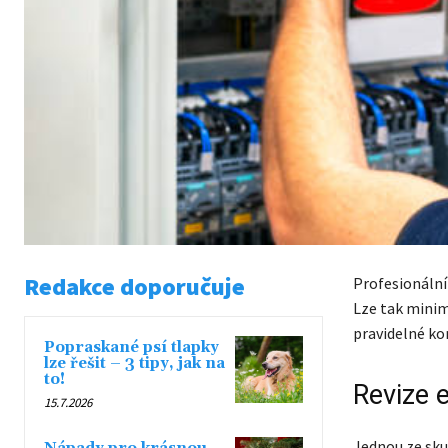
Redakce doporučuje
Profesionální
Lze tak minim
pravidelné kon
Popraskané psí tlapky
lze řešit – 3 tipy, jak na
to!
Revize 
15.7.2026
Jednou ze skup