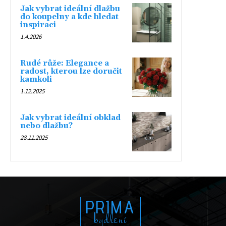
Jak vybrat ideální dlažbu
do koupelny a kde hledat
inspiraci
1.4.2026
Rudé růže: Elegance a
radost, kterou lze doručit
kamkoli
1.12.2025
Jak vybrat ideální obklad
nebo dlažbu?
28.11.2025
PRIMA
bydlení