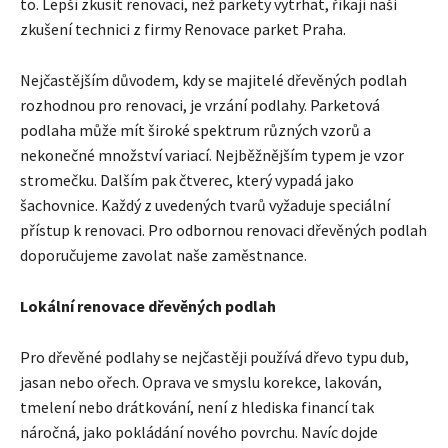
to. Lepší zkusit renovaci, než parkety vytrhat, říkají naši
zkušení technici z firmy Renovace parket Praha.
Nejčastějším důvodem, kdy se majitelé dřevěných podlah
rozhodnou pro renovaci, je vrzání podlahy. Parketová
podlaha může mít široké spektrum různých vzorů a
nekonečné množství variací. Nejběžnějším typem je vzor
stromečku. Dalším pak čtverec, který vypadá jako
šachovnice. Každý z uvedených tvarů vyžaduje speciální
přístup k renovaci. Pro odbornou renovaci dřevěných podlah
doporučujeme zavolat naše zaměstnance.
Lokální renovace dřevěných podlah
Pro dřevěné podlahy se nejčastěji používá dřevo typu dub,
jasan nebo ořech. Oprava ve smyslu korekce, lakován,
tmelení nebo drátkování, není z hlediska financí tak
náročná, jako pokládání nového povrchu. Navíc dojde