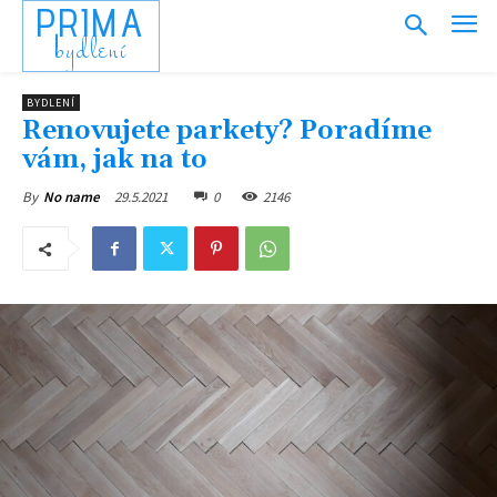
PRIMA
bydlení
BYDLENÍ
Renovujete parkety? Poradíme
vám, jak na to
29.5.2021
0
2146
By
No name