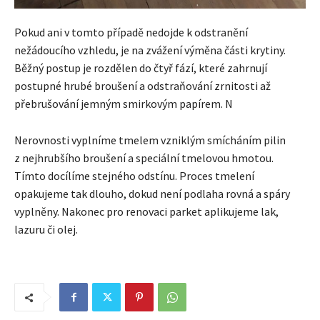
Pokud ani v tomto případě nedojde k odstranění
nežádoucího vzhledu, je na zvážení výměna části krytiny.
Běžný postup je rozdělen do čtyř fází, které zahrnují
postupné hrubé broušení a odstraňování zrnitosti až
přebrušování jemným smirkovým papírem. N
Nerovnosti vyplníme tmelem vzniklým smícháním pilin
z nejhrubšího broušení a speciální tmelovou hmotou.
Tímto docílíme stejného odstínu. Proces tmelení
opakujeme tak dlouho, dokud není podlaha rovná a spáry
vyplněny. Nakonec pro renovaci parket aplikujeme lak,
lazuru či olej.