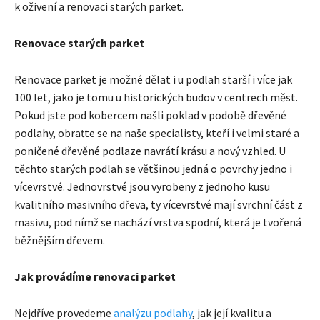
k oživení a renovaci starých parket.
Renovace starých parket
Renovace parket je možné dělat i u podlah starší i více jak
100 let, jako je tomu u historických budov v centrech měst.
Pokud jste pod kobercem našli poklad v podobě dřevěné
podlahy, obraťte se na naše specialisty, kteří i velmi staré a
poničené dřevěné podlaze navrátí krásu a nový vzhled. U
těchto starých podlah se většinou jedná o povrchy jedno i
vícevrstvé. Jednovrstvé jsou vyrobeny z jednoho kusu
kvalitního masivního dřeva, ty vícevrstvé mají svrchní část z
masivu, pod nímž se nachází vrstva spodní, která je tvořená
běžnějším dřevem.
Jak provádíme renovaci parket
Nejdříve provedeme
analýzu podlahy
, jak její kvalitu a