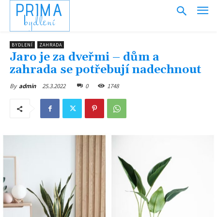
PRIMA
bydlení
BYDLENÍ
ZAHRADA
Jaro je za dveřmi – dům a
zahrada se potřebují nadechnout
25.3.2022
0
1748
By
admin