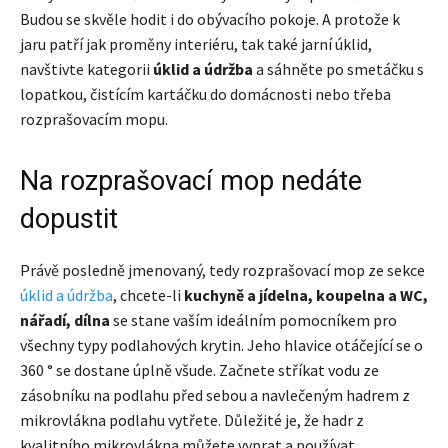
Budou se skvěle hodit i do obývacího pokoje. A protože k
jaru patří jak proměny interiéru, tak také jarní úklid,
navštivte kategorii
úklid a údržba
a sáhněte po smetáčku s
lopatkou, čistícím kartáčku do domácnosti nebo třeba
rozprašovacím mopu.
Na rozprašovací mop nedáte
dopustit
Právě posledně jmenovaný, tedy rozprašovací mop ze sekce
úklid a údržba
, chcete-li
kuchyně a jídelna, koupelna a WC,
nářadí, dílna
se stane vaším ideálním pomocníkem pro
všechny typy podlahových krytin. Jeho hlavice otáčející se o
360 ° se dostane úplně všude. Začnete stříkat vodu ze
zásobníku na podlahu před sebou a navlečeným hadrem z
mikrovlákna podlahu vytřete. Důležité je, že hadr z
kvalitního mikrovlákna můžete vyprat a používat