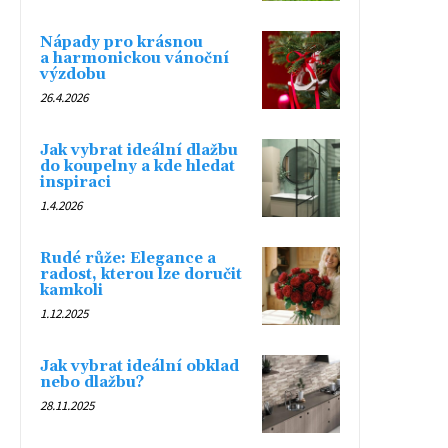
Nápady pro krásnou
a harmonickou vánoční
výzdobu
26.4.2026
Jak vybrat ideální dlažbu
do koupelny a kde hledat
inspiraci
1.4.2026
Rudé růže: Elegance a
radost, kterou lze doručit
kamkoli
1.12.2025
Jak vybrat ideální obklad
nebo dlažbu?
28.11.2025