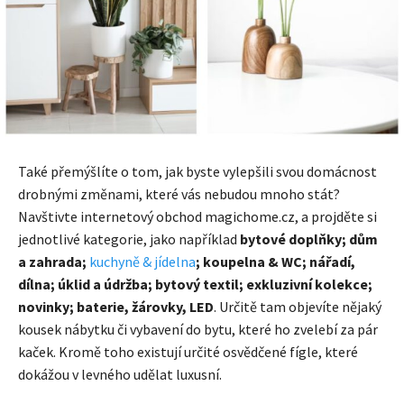
Také přemýšlíte o tom, jak byste vylepšili svou domácnost
drobnými změnami, které vás nebudou mnoho stát?
Navštivte internetový obchod magichome.cz, a projděte si
jednotlivé kategorie, jako například
bytové doplňky; dům
a zahrada;
kuchyně & jídelna
; koupelna & WC; nářadí,
dílna; úklid a údržba; bytový textil; exkluzivní kolekce;
novinky; baterie, žárovky, LED
. Určitě tam objevíte nějaký
kousek nábytku či vybavení do bytu, které ho zvelebí za pár
kaček. Kromě toho existují určité osvědčené fígle, které
dokážou v levného udělat luxusní.