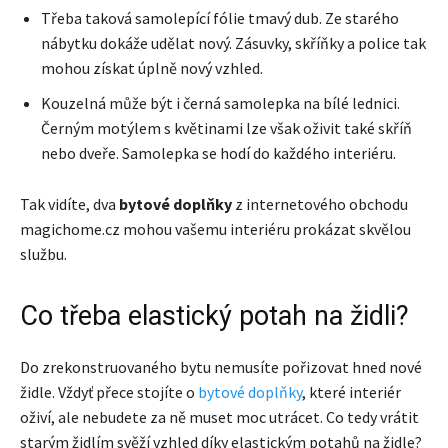
Třeba taková samolepící fólie tmavý dub. Ze starého
nábytku dokáže udělat nový. Zásuvky, skříňky a police tak
mohou získat úplně nový vzhled.
Kouzelná může být i černá samolepka na bílé lednici.
Černým motýlem s květinami lze však oživit také skříň
nebo dveře. Samolepka se hodí do každého interiéru.
Tak vidíte, dva
bytové doplňky
z internetového obchodu
magichome.cz mohou vašemu interiéru prokázat skvělou
službu.
Co třeba elastický potah na židli?
Do zrekonstruovaného bytu nemusíte pořizovat hned nové
židle. Vždyť přece stojíte o
bytové doplňky
, které interiér
oživí, ale nebudete za ně muset moc utrácet. Co tedy vrátit
starým židlím svěží vzhled díky elastickým potahů na židle?