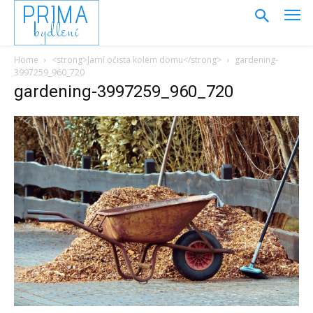
PRIMA
bydlení
Home
<strong>Jarní očista kolem domu</strong>
gardening-
3997259_960_720
gardening-3997259_960_720