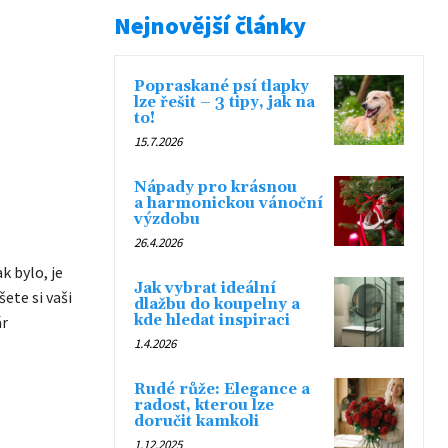
Nejnovější články
Popraskané psí tlapky
lze řešit – 3 tipy, jak na
to!
15.7.2026
Nápady pro krásnou
a harmonickou vánoční
výzdobu
26.4.2026
 bylo, je
Jak vybrat ideální
ete si vaši
dlažbu do koupelny a
kde hledat inspiraci
ár
1.4.2026
Rudé růže: Elegance a
radost, kterou lze
doručit kamkoli
1.12.2025