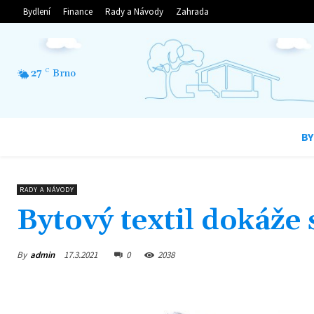
Bydlení
Finance
Rady a Návody
Zahrada
27
C
Brno
BY
RADY A NÁVODY
Bytový textil dokáže 
By
admin
17.3.2021
0
2038