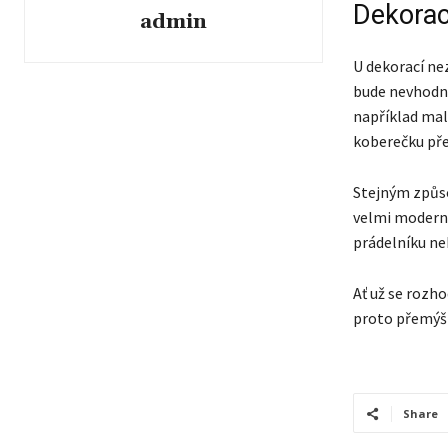
Dekorac
admin
U dekorací ne
bude nevhodně
například ma
koberečku pře
Stejným způso
velmi moderní.
prádelníku ne
Ať už se rozho
proto přemýšle
Share