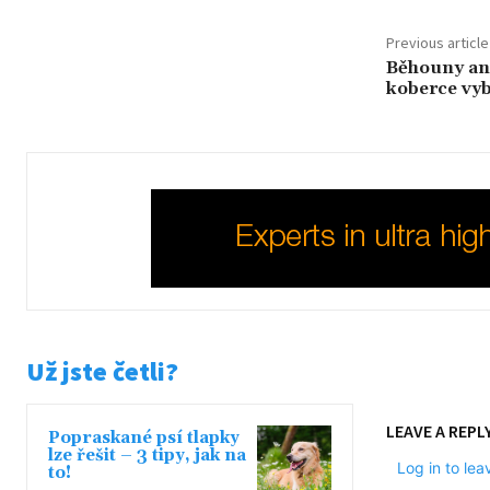
Previous article
Běhouny ane
koberce vyb
Už jste četli?
LEAVE A REPL
Popraskané psí tlapky
lze řešit – 3 tipy, jak na
Log in to le
to!