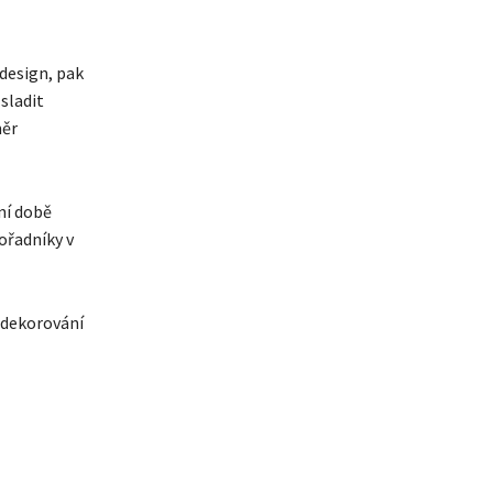
 design, pak
sladit
měr
ní době
ořadníky v
i dekorování