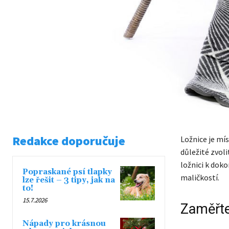
Redakce doporučuje
Ložnice je mí
důležité zvoli
ložnici k dok
Popraskané psí tlapky
maličkostí.
lze řešit – 3 tipy, jak na
to!
15.7.2026
Zaměřte
Nápady pro krásnou