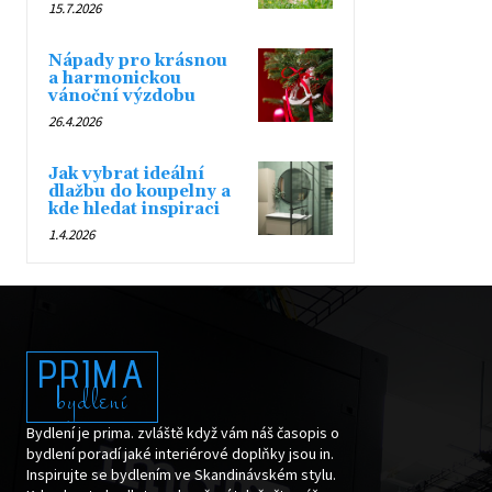
15.7.2026
Nápady pro krásnou
a harmonickou
vánoční výzdobu
26.4.2026
Jak vybrat ideální
dlažbu do koupelny a
kde hledat inspiraci
1.4.2026
PRIMA
bydlení
Bydlení je prima. zvláště když vám náš časopis o
bydlení poradí jaké interiérové doplňky jsou in.
Inspirujte se bydlením ve Skandinávském stylu.