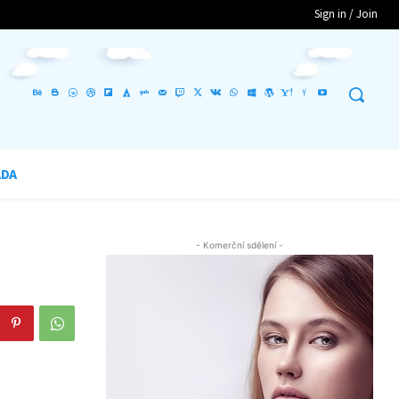
Sign in / Join
ADA
- Komerční sdělení -