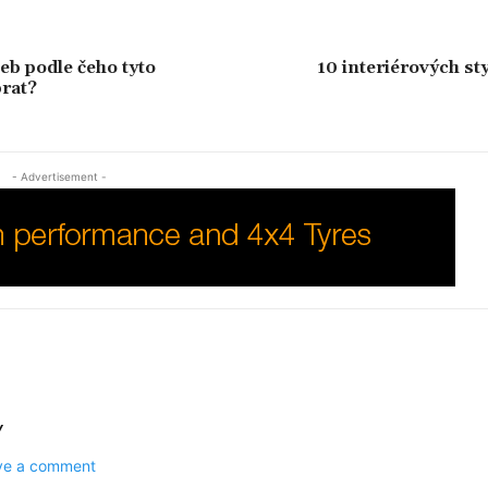
b podle čeho tyto
10 interiérových sty
rat?
- Advertisement -
Y
ave a comment