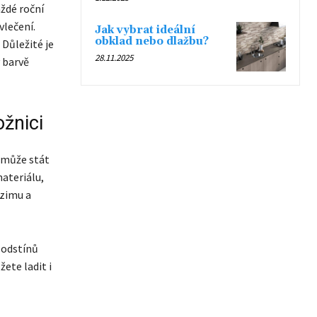
aždé roční
lečení.
Jak vybrat ideální
obklad nebo dlažbu?
 Důležité je
28.11.2025
 barvě
ožnici
e může stát
ateriálu,
 zimu a
 odstínů
ete ladit i