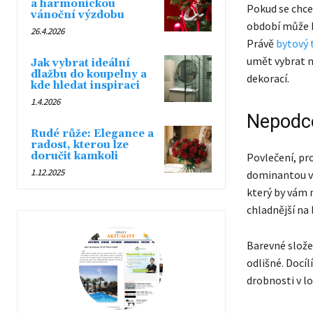
a harmonickou
Pokud se chcet
vánoční výzdobu
období může b
26.4.2026
Právě
bytový 
umět vybrat ná
Jak vybrat ideální
dlažbu do koupelny a
dekorací.
kde hledat inspiraci
1.4.2026
Nepodceň
Rudé růže: Elegance a
radost, kterou lze
doručit kamkoli
Povlečení, pr
1.12.2025
dominantou va
který by vám 
chladnější na 
Barevné slože
odlišné. Docíl
drobnosti v lo