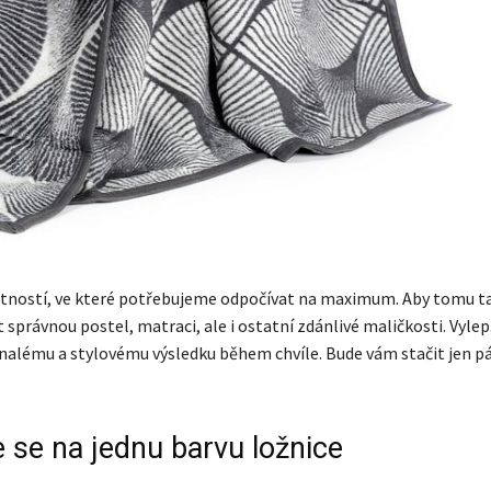
stností, ve které potřebujeme odpočívat na maximum. Aby tomu tak
t správnou postel, matraci, ale i ostatní zdánlivé maličkosti. Vylepš
onalému a stylovému výsledku během chvíle. Bude vám stačit jen p
 se na jednu barvu ložnice