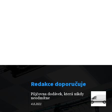
Redakce doporučuje
Půjčovna dodávek, která nikdy
neodmítne
4.8.2021