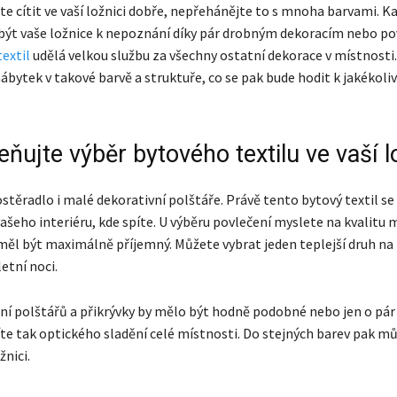
e cítit ve vaší ložnici dobře, nepřehánějte to s mnoha barvami. K
ýt vaše ložnice k nepoznání díky pár drobným dekoracím nebo pov
textil
udělá velkou službu za všechny ostatní dekorace v místnosti.
bytek v takové barvě a struktuře, co se pak bude hodit k jakékoliv
ujte výběr bytového textilu ve vaší l
ostěradlo i malé dekorativní polštáře. Právě tento bytový textil s
šeho interiéru, kde spíte. U výběru povlečení myslete na kvalitu m
měl být maximálně příjemný. Můžete vybrat jeden teplejší druh na
letní noci.
ní polštářů a přikrývky by mělo být hodně podobné nebo jen o pár
íte tak optického sladění celé místnosti. Do stejných barev pak můž
žnici.