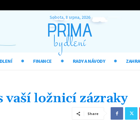
Sobota, 8 srpna, 2026
PRIMA
bydlení
DLENÍ
FINANCE
RADY A NÁVODY
ZAHR
s vaší ložnicí zázraky
Share