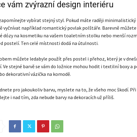
e vám zvýrazní design interiéru
zapomínejte vybírat stejný styl. Pokud máte raději minimalistický
 vyčnívat například romantický povlak polštáře. Barevně můžete 
lé dózy na kosmetiku na vašem toaletním stolku nebo menší roz
d postelí. Ten celé místnosti dodá na útulnosti.
bem můžete ledabyle použít přes postel i přehoz, který je v dneš
 Ve stejné barvě se vám do ložnice mohou hodit i textilní boxy a p
bo dekorativní vázička na komodě.
dnete pro jakoukoliv barvu, myslete na to, že všeho moc škodí. Př
jte i nad tím, zda nebude barvy na dekoracích už příliš.