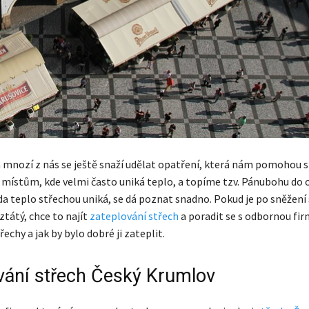
a mnozí z nás se ještě snaží udělat opatření, která nám pomohou sn
K místům, kde velmi často uniká teplo, a topíme tzv. Pánubohu do o
da teplo střechou uniká, se dá poznat snadno. Pokud je po sněžení
ztátý, chce to najít
zateplování střech
a poradit se s odbornou firm
řechy a jak by bylo dobré ji zateplit.
vání střech Český Krumlov