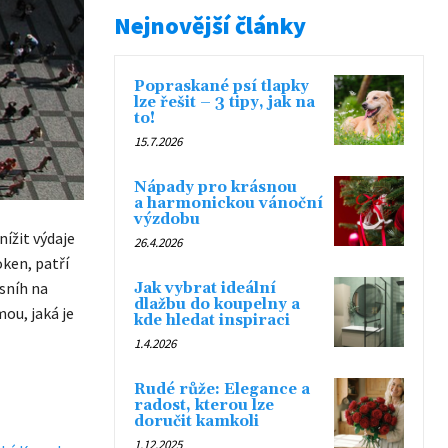
Nejnovější články
Popraskané psí tlapky
lze řešit – 3 tipy, jak na
to!
15.7.2026
Nápady pro krásnou
a harmonickou vánoční
výzdobu
ížit výdaje
26.4.2026
ken, patří
 sníh na
Jak vybrat ideální
dlažbu do koupelny a
ou, jaká je
kde hledat inspiraci
1.4.2026
Rudé růže: Elegance a
radost, kterou lze
doručit kamkoli
1.12.2025