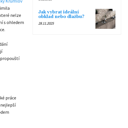
ský Krumlov
timila
Jak vybrat ideální
které nelze
obklad nebo dlažbu?
ení s ohledem
28.11.2025
ce.
dání
jí
 propouští
ské práce
 nejlepší
vodem