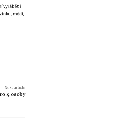
í vyrábět i
zinku, mědi,
Next article
pro 4 osoby