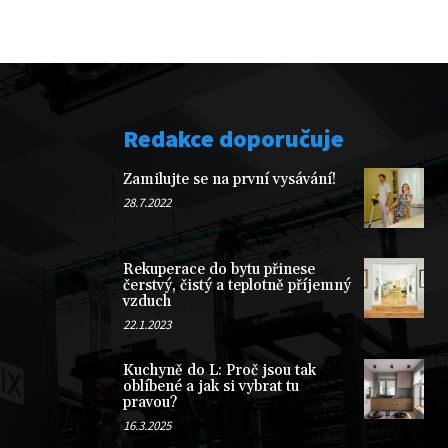
Redakce doporučuje
Zamilujte se na první vysávání!
28.7.2022
Rekuperace do bytu přinese
čerstvý, čistý a teplotně příjemný
vzduch
22.1.2023
Kuchyně do L: Proč jsou tak
oblíbené a jak si vybrat tu
pravou?
16.3.2025