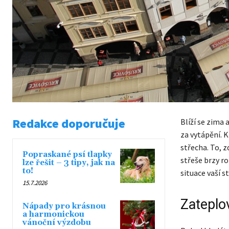
Redakce doporučuje
Blíží se zima 
za vytápění. 
střecha. To, z
Popraskané psí tlapky
střeše brzy ro
lze řešit – 3 tipy, jak na
to!
situace vaší st
15.7.2026
Zateplo
Nápady pro krásnou
a harmonickou
vánoční výzdobu