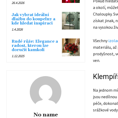
Pokud hledáte
26.4.2026
a okolí, můžet
Chaloupky. Sv
Jak vybrat ideální
dlažbu do koupelny a
získat jinak, 
kde hledat inspiraci
na vysokou živ
1.4.2026
Všechny
izola
Rudé růže: Elegance a
radost, kterou lze
materiálu, až 
doručit kamkoli
prodyšnost, v
1.12.2025
ven.
Klempíř
Na jednom mí
jsou nedílnou 
péče, dokona
srážkové vody
No name