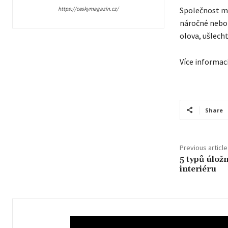
https://ceskymagazin.cz/
Společnost má 
náročné nebo 
olova, ušlecht
Více informac
Share
Previous article
5 typů úlož
interiéru