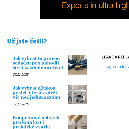
Už jste četli?
LEAVE A REPL
Jak vybrat tu pravou
sedačku pro pohodlí,
Log in to le
styl i každodenní život
27.11.2025
Jak vybrat dětskou
postel, která vydrží
víc než jednu sezónu
17.11.2025
Koupelnový nábytek
pro komfort i
praktické využití