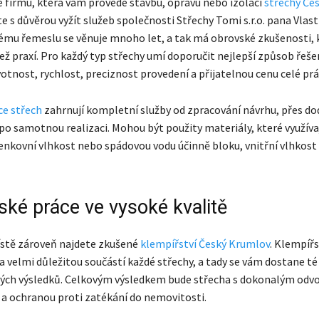
 firmu, která vám provede stavbu, opravu nebo izolaci
střechy Če
e s důvěrou vyžít služeb společnosti Střechy Tomi s.r.o. pana Vlas
ému řemeslu se věnuje mnoho let, a tak má obrovské zkušenosti, 
než praxí. Pro každý typ střechy umí doporučit nejlepší způsob řeš
otnost, rychlost, preciznost provedení a přijatelnou cenu celé prá
ce střech
zahrnují kompletní služby od zpracování návrhu, přes do
po samotnou realizaci. Mohou být použity materiály, které využíva
enkovní vlhkost nebo spádovou vodu účinně bloku, vnitřní vlhkost
ské práce ve vysoké kvalitě
stě zároveň najdete zkušené
klempířství Český Krumlov
. Klempíř
a velmi důležitou součástí každé střechy, a tady se vám dostane té
lých výsledků. Celkovým výsledkem bude střecha s dokonalým od
 a ochranou proti zatékání do nemovitosti.