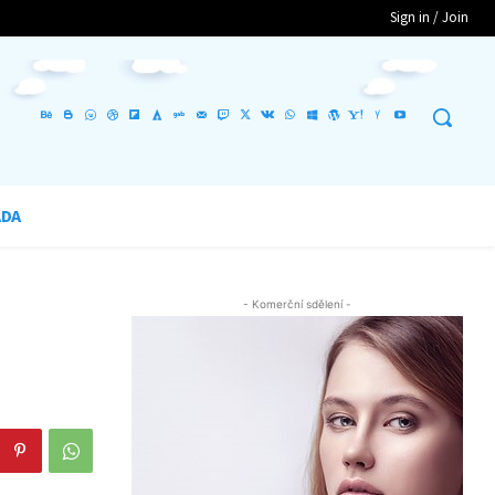
Sign in / Join
ADA
- Komerční sdělení -