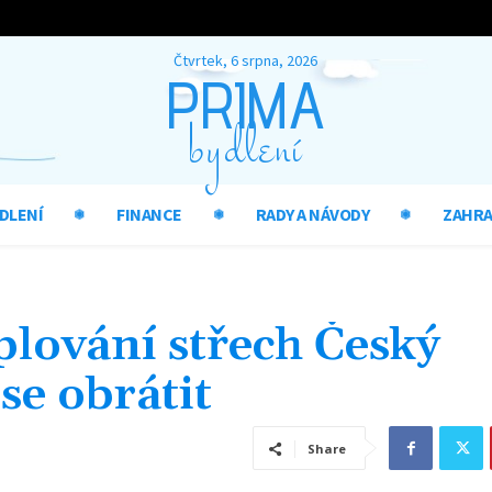
Čtvrtek, 6 srpna, 2026
PRIMA
bydlení
DLENÍ
FINANCE
RADY A NÁVODY
ZAHR
plování střech Český
se obrátit
Share