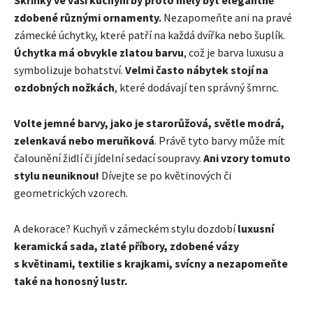
Skříňky ve vaší kuchyni by proto měly být elegantně
zdobené různými ornamenty.
Nezapomeňte ani na pravé
zámecké úchytky, které patří na každá dvířka nebo šuplík.
Úchytka má obvykle zlatou barvu
, což je barva luxusu a
symbolizuje bohatství.
Velmi často nábytek stojí na
ozdobných nožkách
, které dodávají ten správný šmrnc.
Volte jemné barvy, jako je starorůžová, světle modrá,
zelenkavá nebo meruňková
. Právě tyto barvy může mít
čalounění židlí či jídelní sedací soupravy.
Ani vzory tomuto
stylu neuniknou!
Dívejte se po květinových či
geometrických vzorech.
A dekorace? Kuchyň v zámeckém stylu dozdobí
luxusní
keramická sada, zlaté příbory, zdobené vázy
s květinami, textilie s krajkami, svícny a nezapomeňte
také na honosný lustr.