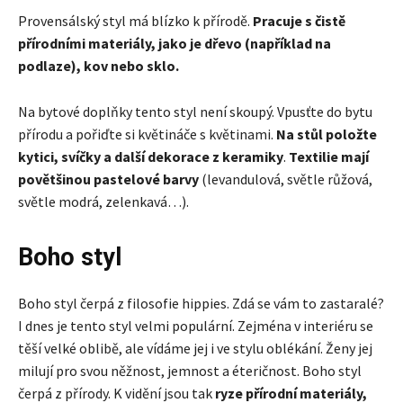
Provensálský styl má blízko k přírodě.
Pracuje s čistě
přírodními materiály, jako je dřevo (například na
podlaze), kov nebo sklo.
Na bytové doplňky tento styl není skoupý. Vpusťte do bytu
přírodu a pořiďte si květináče s květinami.
Na stůl položte
kytici, svíčky a další dekorace z keramiky
.
Textilie mají
povětšinou pastelové barvy
(levandulová, světle růžová,
světle modrá, zelenkavá…).
Boho styl
Boho styl čerpá z filosofie hippies. Zdá se vám to zastaralé?
I dnes je tento styl velmi populární. Zejména v interiéru se
těší velké oblibě, ale vídáme jej i ve stylu oblékání. Ženy jej
milují pro svou něžnost, jemnost a éteričnost. Boho styl
čerpá z přírody. K vidění jsou tak
ryze přírodní materiály,