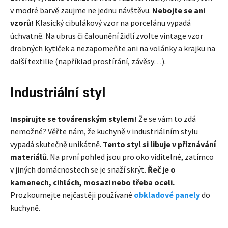
v modré barvě zaujme ne jednu návštěvu.
Nebojte se ani
vzorů!
Klasický cibulákový vzor na porcelánu vypadá
úchvatně. Na ubrus či čalounění židlí zvolte vintage vzor
drobných kytiček a nezapomeňte ani na volánky a krajku na
další textilie (například prostírání, závěsy…).
Industriální styl
Inspirujte se továrenským stylem!
Že se vám to zdá
nemožné? Věřte nám, že kuchyně v industriálním stylu
vypadá skutečně unikátně.
Tento styl si libuje v přiznávání
materiálů
. Na první pohled jsou pro oko viditelné, zatímco
v jiných domácnostech se je snaží skrýt.
Řeč je o
kamenech, cihlách, mosazi nebo třeba oceli.
Prozkoumejte nejčastěji používané
obkladové panely
do
kuchyně.