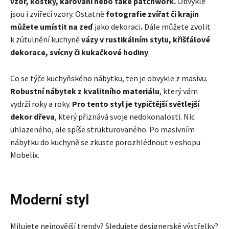
vzor, kostky, kárování nebo také patchwork.
Obvyklé
jsou i zvířecí vzory. Ostatně
fotografie zvířat či krajin
můžete umístit na zeď
jako dekoraci
.
Dále můžete zvolit
k zútulnění kuchyně
vázy v rustikálním stylu, křišťálové
dekorace, svícny či kukačkové hodiny
.
Co se týče kuchyňského nábytku, ten je obvykle z masivu.
Robustní nábytek z kvalitního materiálu
, který vám
vydrží roky a roky.
Pro tento styl je typičtější světlejší
dekor dřeva
, který přiznává svoje nedokonalosti. Nic
uhlazeného, ale spíše strukturovaného. Po masivním
nábytku do kuchyně se zkuste porozhlédnout v eshopu
Mobelix.
Moderní styl
Milujete nejnovější trendy? Sledujete designerské výstřelky?