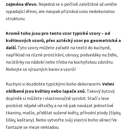
zejména dřevo.
Nejedná se o pečlivě zaleštěné až uměle
vypadající dřevo, ale naopak přiznává svou nedokonalou
strukturu.
Kromě toho jsou pro tento vzor typické vzory – od
květinových vzorů, přes aztécký vzor po geometrické a
další.
Tyto vzory můžete zařadit na textil do kuchyně,
například na různé prostírání, ubrusy, podsedáky na židle,
na útěrky na nádobí nebo třeba na kuchyňskou zástěru.
Nebojte se výrazných barev a vzorů!
Kuchyni si dozdobte typickými boho dekoracemi.
Velmi
oblíbené jsou květiny nebo lapače snů.
Takový bytový
doplněk si můžete i vlastnoručně vyrobit. Stačí v lese
posbírat nějaké větvičky a na ně pak navázat jednotlivé
tkaniny, mašle, přidělat sušené květy, přírodní plody (šípky,
šišky, kaštany). Nebo vytvořte svůj vlastní boho věnec! Ve
fantazie se meze nekladou.