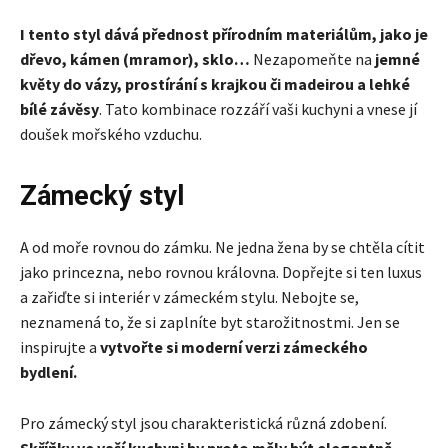
I tento styl dává přednost přírodním materiálům, jako je
dřevo, kámen (mramor), sklo…
Nezapomeňte na
jemné
květy do vázy, prostírání s krajkou či madeirou a lehké
bílé závěsy
. Tato kombinace rozzáří vaši kuchyni a vnese jí
doušek mořského vzduchu.
Zámecký styl
A od moře rovnou do zámku. Ne jedna žena by se chtěla cítit
jako princezna, nebo rovnou královna. Dopřejte si ten luxus
a zařiďte si interiér v zámeckém stylu. Nebojte se,
neznamená to, že si zaplníte byt starožitnostmi. Jen se
inspirujte a
vytvořte si moderní verzi zámeckého
bydlení.
Pro zámecký styl jsou charakteristická různá zdobení.