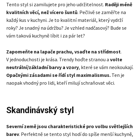
Tento styl si zamilujete pro jeho udržitelnost.
Raději méně
kvalitních věcí, než vícero šuntů
. Pečlivě se zaměřte na
každý kus v kuchyni. Je to kvalitní materiál, který vydrží
roky? Je snadný na údržbu? Je vzhled nadčasový? Bude se
vám taková kuchyně líbit i za pár let?
Zapomeňte na lapače prachu, vsaďte na střídmost
.
V jednoduchosti je krása. Trendy hoďte stranou a
volte
neutrální/základní barvy a vzory
, které se vám neokoukají.
Opačnými zásadami se řídí styl maximalismus.
Ten je
naopak vhodný pro lidi, kteří milují schraňovat věci.
Skandinávský styl
Severní země jsou charakteristické pro volbu světlejších
barev
. Perfektně se tento styl hodí do spíše menší kuchyně,