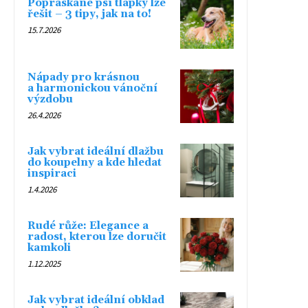
Popraskané psí tlapky lze
řešit – 3 tipy, jak na to!
15.7.2026
Nápady pro krásnou
a harmonickou vánoční
výzdobu
26.4.2026
Jak vybrat ideální dlažbu
do koupelny a kde hledat
inspiraci
1.4.2026
Rudé růže: Elegance a
radost, kterou lze doručit
kamkoli
1.12.2025
Jak vybrat ideální obklad