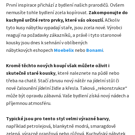
První inspirace přichází z bydlení našich prarodičů. Ovšem
nemusíte tohle bydlení zcela kopírovat.
Zakomponujte do
kuchyně určité retro prvky, které vás okouzlí.
Ačkoliv
tyto kusy nábytku vypadají staře, jsou zcela nové. Výrobci
reagují na požadavky zákazníků, a právě i tyto staronové
kousky jsou dnes k sehnání v oblíbených
nábytkových eshopech
Moebelix
nebo
Bonami
.
Kromě těchto nových koupí však můžete oživit i
skutečně staré kousky
, které naleznete na půdě nebo
třeba na chatě. Stačí zbrusu nový nátěr na jídelní stůl či
nové čalounění jídelní židle a křesla. Taková „rekonstrukce“
může být opravdu zábavná. Vaše bydlení získá nový nádech a
příjemnou atmosféru.
Typické jsou pro tento styl velmi výrazné barvy
,
například petrolejová, blankytně modrá, smaragdově
zelená, výrazně oranžová nebo růžová. Kuchyňský nábytek