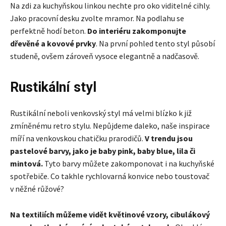
Na zdi za kuchyňskou linkou nechte pro oko viditelné cihly.
Jako pracovní desku zvolte mramor. Na podlahu se
perfektně hodí beton.
Do interiéru zakomponujte
dřevěné a kovové prvky
. Na první pohled tento styl působí
studeně, ovšem zároveň vysoce elegantně a nadčasově.
Rustikální styl
Rustikální neboli venkovský styl má velmi blízko k již
zmíněnému retro stylu. Nepůjdeme daleko, naše inspirace
míří na venkovskou chatičku prarodičů.
V trendu jsou
pastelové barvy, jako je baby pink, baby blue, lila či
mintová.
Tyto barvy můžete zakomponovat i na kuchyňské
spotřebiče. Co takhle rychlovarná konvice nebo toustovač
v něžné růžové?
Na textiliích můžeme vidět květinové vzory, cibulákový