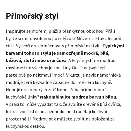
Přímořský styl
Inspirujte se mořem, pláží a blankytnou oblohou! Přáli
byste si mít dovolenou po celý rok? Můžete se tak alespoň
cítit. Vytvořte si domácnost v přímořském stylu.
Typickými
barvami tohoto stylu je samozřejmě modrá, bílá,
béžová, žlutá nebo oranžová
. A když myslíme modrou,
myslíme tím všechny její odstíny. Od té nejsvětlejší
pastelové po nejtmavší modř. V kurzu je navíc námořnická
modrá, která bezvadně zapadne do interiéru kuchyně.
Nebojíte se modrých zdí? Nebo třeba přímo modré
kuchyňské linky?
Nakombinujte modrou barvu s bílou
.
V praxi to může vypadat tak, že zvolíte dřevěná bílá dvířka,
která svou čistotou a jednoduchostí udělají kuchyni
prostornější. Modrou pak můžete zvolit na obložení za
kuchyňskou deskou.