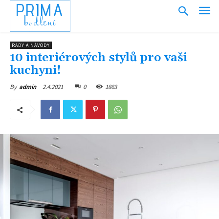
PRIMA
bydlení
RADY A NÁVODY
10 interiérových stylů pro vaši
kuchyni!
2.4.2021
0
1863
By
admin