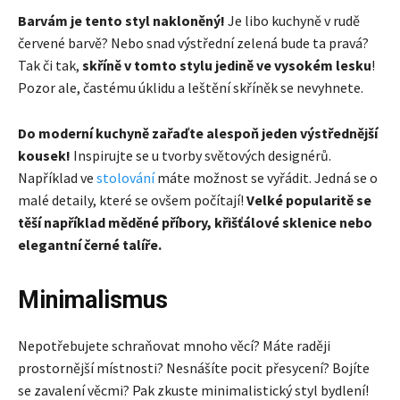
Barvám je tento styl nakloněný!
Je libo kuchyně v rudě
červené barvě? Nebo snad výstřední zelená bude ta pravá?
Tak či tak,
skříně v tomto stylu jedině ve vysokém lesku
!
Pozor ale, častému úklidu a leštění skříněk se nevyhnete.
Do moderní kuchyně zařaďte alespoň jeden výstřednější
kousek!
Inspirujte se u tvorby světových designérů.
Například ve
stolování
máte možnost se vyřádit. Jedná se o
malé detaily, které se ovšem počítají!
Velké popularitě se
těší například měděné příbory, křišťálové sklenice nebo
elegantní černé talíře.
Minimalismus
Nepotřebujete schraňovat mnoho věcí? Máte raději
prostornější místnosti? Nesnášíte pocit přesycení? Bojíte
se zavalení věcmi? Pak zkuste minimalistický styl bydlení!