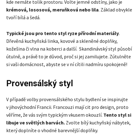
kde nemáte tolik prostoru. Volte jemné odstíny, jako je
krémová, lososová, meruňková nebo lila
. Základ obvykle
tvoří bílá a šedá.
Typické jsou pro tento styl ryze přírodní materiály
.
Dřevěná kuchyňská linka, kovové a skleněné doplňky,
kožešina či vlna na koberci a další. Skandinávský styl působí
útulně, a právě to je důvod, proč si jej zamilujete. Zútulněte
si vaši domácnost, abyste se v ní cítili nadmíru spokojeně!
Provensálský styl
V případě volby provensálského stylu bydlení se inspirujte
v jihovýchodní Francii. Francouzi mají cit pro design, proto
věříme, že vás svým typickým vkusem okouzlí.
Tento styl si
libuje ve světlých barvách.
Zvolte bílý kuchyňský nábytek,
který doplníte o vhodné barevnější doplňky.