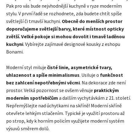
Pak pro vás bude nejvhodnější kuchyně v ryze moderním
stylu. V první řadě se rozhodnete, zda budete chtít spíše
světlejší či tmavší kuchyni.
Obecně do menších prostor
doporučujeme světlejší barvy, které místnost opticky
zvětší. Velké pokoje si mohou dovolit i tmavě laděnou
kuchyni
. Vybírejte zajímavé designové kousky z eshopu
Bonami.
Moderní styl miluje
čisté linie, asymetrické tvary,
uhlazenost a spíše minimalismus
. Usiluje o
funkčnost
bez zahlcení nepotřebnými věcmi
. Na dekorace zde není
prostor. Velká pozornost se ovšem věnuje
praktickým
moderním spotřebičům
a dalším vychytávkám z 21. století.
Nepřemýšlejte nad úchytkami na skříně! Moderní skříně
otevřete lehkým stlačením. Typické je využití prostoru až
po strop, kdy k horním policím využijete moderní systém
výsuvů směrem dolů.