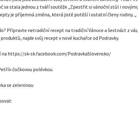
č se stala jednou z tváří soutěže „Zpestřit si vánoční stůl i novými
epty je příjemná změna, která jistě potěší i ostatní členy rodiny. „
ás? Připravte netradiční recept na tradiční Vánoce a šestnáct z vá
 produktů, najde svůj recept v nové kuchařce od Podravky.
í na https://sk-sk.facebook.com/PodravkaSlovensko/
 Petřín čočkovou polévkou.
ka se zeleninou
bovat: