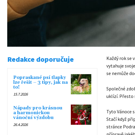
Redakce doporučuje
Každý rok se 
vytahuje svoj
se nemůže doč
Popraskané psí tlapky
lze řešit – 3 tipy, jak na
to!
Společné zdob
15.7.2026
uklízí. Přesto
Nápady pro krásnou
Tyto Vánoce s
a harmonickou
vánoční výzdobu
Stačí když při
26.4.2026
stránce Podrav
přípravě jakéh