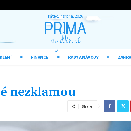
Pátek, 7 srpna, 2026
PRIMA
bydlení
DLENÍ
FINANCE
RADY A NÁVODY
ZAHR
eré nezklamou
Share