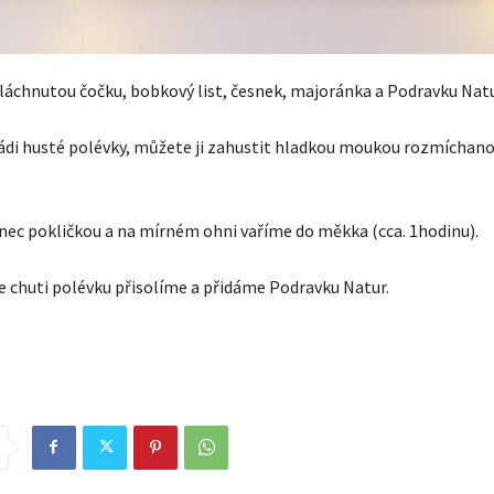
áchnutou čočku, bobkový list, česnek, majoránka a Podravku Natu
di husté polévky, můžete ji zahustit hladkou moukou rozmíchano
nec pokličkou a na mírném ohni vaříme do měkka (cca. 1hodinu).
e chuti polévku přisolíme a přidáme Podravku Natur.