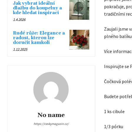
Jak vybrat ideální
pokračuje, pro
dlažbu do koupelny a
kde hledat inspiraci
tradičními rec
1.4.2026
Zaujali jsme v
Rudé růže: Elegance a
plného balíku
radost, kterou lze
doručit kamkoli
1.12.2025
Více informac
Inspirujte se
Čočková polév
Budete potře
1 ks cibule
No name
https://ceskymagazin.cz/
1/3 pórku