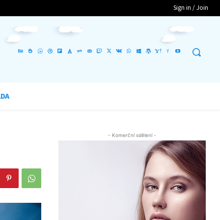
Sign in / Join
ADA
- Komerční sdělení -