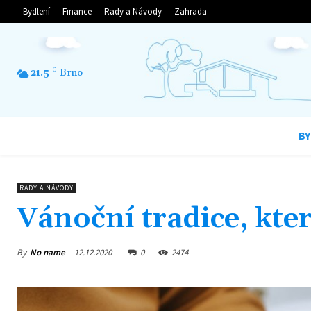
Bydlení
Finance
Rady a Návody
Zahrada
21.5
C
Brno
BY
RADY A NÁVODY
Vánoční tradice, kt
By
No name
12.12.2020
0
2474