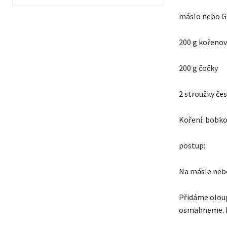
máslo nebo G
200 g kořenov
200 g čočky
2 stroužky če
Koření: bobko
postup:
Na másle nebo
Přidáme oloup
osmahneme. D