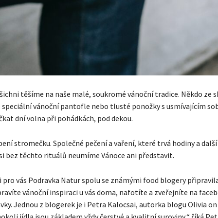
všichni těšíme na naše malé, soukromé vánoční tradice. Někdo ze s
e speciální vánoční pantofle nebo tlusté ponožky s usmívajícím s
kat dní volna při pohádkách, pod dekou.
ení stromečku. Společné pečení a vaření, které trvá hodiny a další
 si bez těchto rituálů neumíme Vánoce ani představit.
i pro vás Podravka Natur spolu se známými food blogery připravila
pravíte vánoční inspiraci u vás doma, nafotíte a zveřejníte na fac
ky. Jednou z blogerek je i Petra Kalocsai, autorka blogu Olivia on 
okoli jídla jsou základem vždy čerstvé a kvalitní suroviny,“ říká Pet