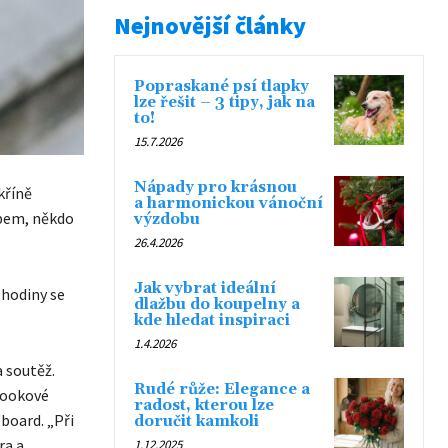
Nejnovější články
Popraskané psí tlapky
lze řešit – 3 tipy, jak na
to!
15.7.2026
Nápady pro krásnou
kříně
a harmonickou vánoční
obem, někdo
výzdobu
26.4.2026
Jak vybrat ideální
 hodiny se
dlažbu do koupelny a
kde hledat inspiraci
1.4.2026
 soutěž.
Rudé růže: Elegance a
ebookové
radost, kterou lze
board. „Při
doručit kamkoli
ra a
1.12.2025