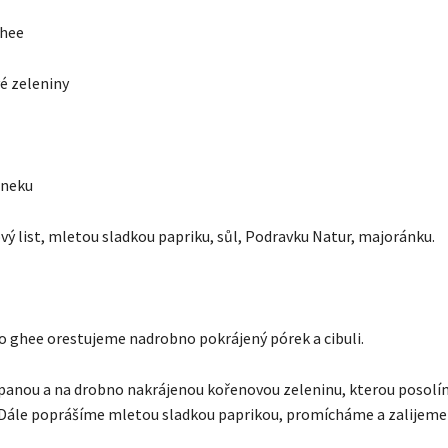
hee
é zeleniny
sneku
vý list, mletou sladkou papriku, sůl, Podravku Natur, majoránku.
 ghee orestujeme nadrobno pokrájený pórek a cibuli.
anou a na drobno nakrájenou kořenovou zeleninu, kterou posolí
ále poprášíme mletou sladkou paprikou, promícháme a zalijeme