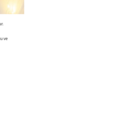
r.
u ve