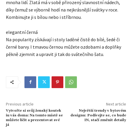
mnoha lidí. Zlatá má v sobě přirozený slavnostní nádech,
díky čemuž se výborně hodí na nejkrásnější svátky v roce.
Kombinujte ji s bílou nebo i stříbrnou.
elegantní černá
Na popularity získávají i stoly laděné čistě do bílé, šedé či
černé barvy. I tmavou černou můžete ozdobami a doplňky
pěkně zjemnit a upravit ji tak do svátečního šatu.
Previous article
Next article
Vytvořte si svůj ženský koutek
Největší trendy v bytovém
iu vás doma: Na tomto místě se
designu: Podívejte se, co bude
můžete líčit a prezentovat své
IN, stačí změnit detaily
já