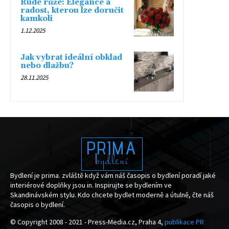
Rudé růže: Elegance a
radost, kterou lze doručit
kamkoli
1.12.2025
Jak vybrat ideální obklad
nebo dlažbu?
28.11.2025
PRIMA
bydlení
Bydlení je prima. zvláště když vám náš časopis o bydlení poradí jaké
interiérové doplňky jsou in. Inspirujte se bydlením ve
Skandinávském stylu. Kdo chcete bydlet moderně a útulně, čte náš
časopis o bydlení.
© Copyright 2008 - 2021 - Press-Media.cz, Praha 4,
publikace PR