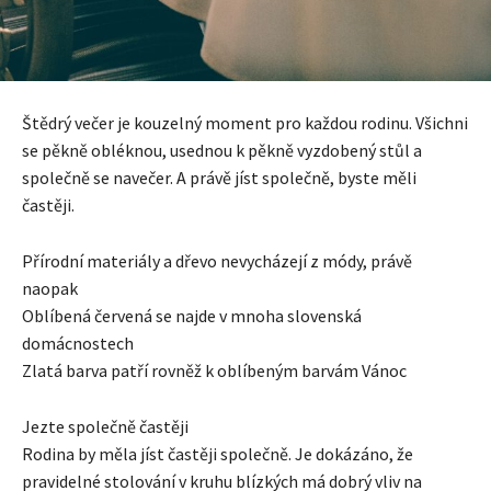
Štědrý večer je kouzelný moment pro každou rodinu. Všichni
se pěkně obléknou, usednou k pěkně vyzdobený stůl a
společně se navečer. A právě jíst společně, byste měli
častěji.
Přírodní materiály a dřevo nevycházejí z módy, právě
naopak
Oblíbená červená se najde v mnoha slovenská
domácnostech
Zlatá barva patří rovněž k oblíbeným barvám Vánoc
Jezte společně častěji
Rodina by měla jíst častěji společně. Je dokázáno, že
pravidelné stolování v kruhu blízkých má dobrý vliv na