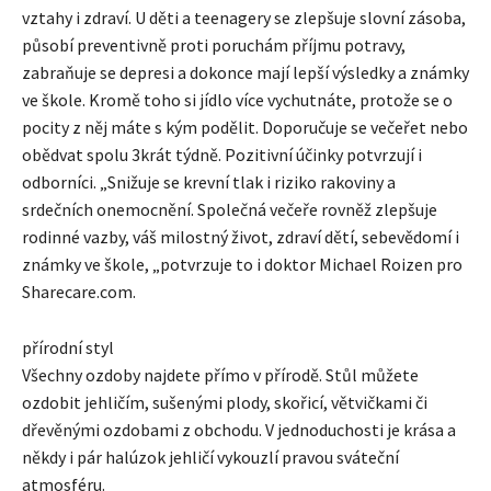
vztahy i zdraví. U děti a teenagery se zlepšuje slovní zásoba,
působí preventivně proti poruchám příjmu potravy,
zabraňuje se depresi a dokonce mají lepší výsledky a známky
ve škole. Kromě toho si jídlo více vychutnáte, protože se o
pocity z něj máte s kým podělit. Doporučuje se večeřet nebo
obědvat spolu 3krát týdně. Pozitivní účinky potvrzují i ​​
odborníci. „Snižuje se krevní tlak i riziko rakoviny a
srdečních onemocnění. Společná večeře rovněž zlepšuje
rodinné vazby, váš milostný život, zdraví dětí, sebevědomí i
známky ve škole, „potvrzuje to i doktor Michael Roizen pro
Sharecare.com.
přírodní styl
Všechny ozdoby najdete přímo v přírodě. Stůl můžete
ozdobit jehličím, sušenými plody, skořicí, větvičkami či
dřevěnými ozdobami z obchodu. V jednoduchosti je krása a
někdy i pár halúzok jehličí vykouzlí pravou sváteční
atmosféru.