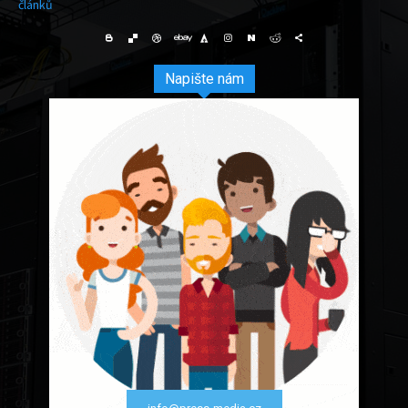
článků
Napište nám
info@press-media.cz