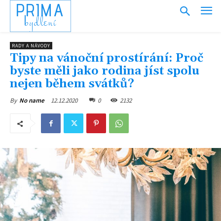
PRIMA
bydlení
RADY A NÁVODY
Tipy na vánoční prostírání: Proč
byste měli jako rodina jíst spolu
nejen během svátků?
12.12.2020
0
2132
By
No name