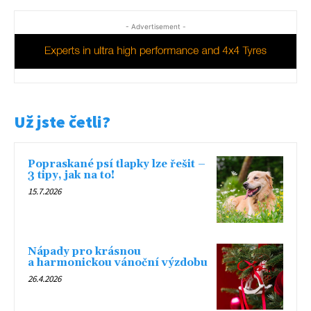
- Advertisement -
Už jste četli?
Popraskané psí tlapky lze řešit –
3 tipy, jak na to!
15.7.2026
Nápady pro krásnou
a harmonickou vánoční výzdobu
26.4.2026