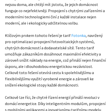
nejsou doma, ale chtějí mít jistotu, že jejich domácnost
funguje co nejefektivněji. Propojení s chytrými zařízeními a
moderními technologiemi činí z každé instalace nejen
moderní, ale i ekologicky udržitelnou volbu.
Klíčovým prvkem tohoto řešení je tarif
Fotonka
, navržený
pro optimalizaci propojení fotovoltaických systémů,
chytrých domácností a dodavatelské sítě. Tento tarif
umožňuje zákazníkům dosáhnout maximální efektivity a
zároveň snížit náklady na energie, což přináší nejen finanční
úsporu, ale i dlouhodobou energetickou nezávislost.
Celkově toto řešení otevírá cestu k spolehlivějšímu a
flexibilnějšímu využití vyrobené energie a zároveň ke
snížení ekologické stopy každé domácnosti.
Celkově lze říci, že chytré řízení energií přináší revoluci v
domácí energetice. Díky inteligentním modulům, propojení
s mobilními aplikacemi a inovativnímu tarifnímu modelu