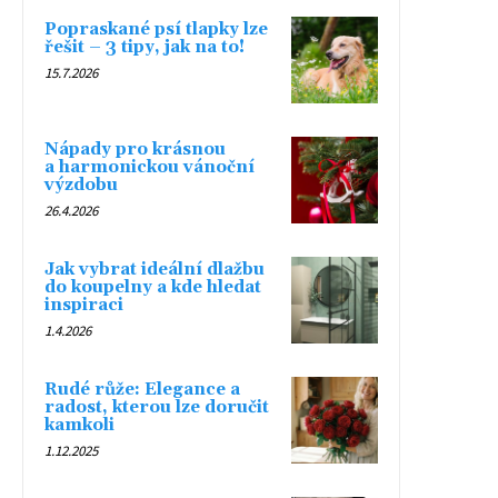
Popraskané psí tlapky lze
řešit – 3 tipy, jak na to!
15.7.2026
Nápady pro krásnou
a harmonickou vánoční
výzdobu
26.4.2026
Jak vybrat ideální dlažbu
do koupelny a kde hledat
inspiraci
1.4.2026
Rudé růže: Elegance a
radost, kterou lze doručit
kamkoli
1.12.2025