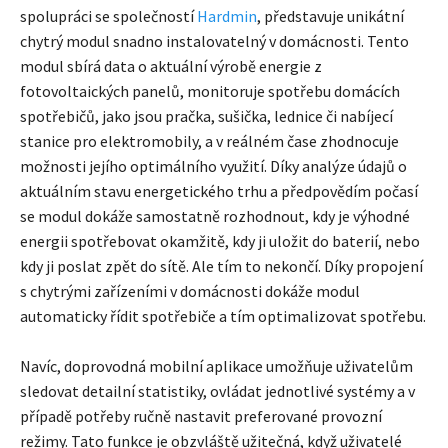
spolupráci se společností
Hardmin
, představuje unikátní
chytrý modul snadno instalovatelný v domácnosti. Tento
modul sbírá data o aktuální výrobě energie z
fotovoltaických panelů, monitoruje spotřebu domácích
spotřebičů, jako jsou pračka, sušička, lednice či nabíjecí
stanice pro elektromobily, a v reálném čase zhodnocuje
možnosti jejího optimálního využití. Díky analýze údajů o
aktuálním stavu energetického trhu a předpovědím počasí
se modul dokáže samostatně rozhodnout, kdy je výhodné
energii spotřebovat okamžitě, kdy ji uložit do baterií, nebo
kdy ji poslat zpět do sítě. Ale tím to nekončí. Díky propojení
s chytrými zařízeními v domácnosti dokáže modul
automaticky řídit spotřebiče a tím optimalizovat spotřebu.
Navíc, doprovodná mobilní aplikace umožňuje uživatelům
sledovat detailní statistiky, ovládat jednotlivé systémy a v
případě potřeby ručně nastavit preferované provozní
režimy. Tato funkce je obzvláště užitečná, když uživatelé