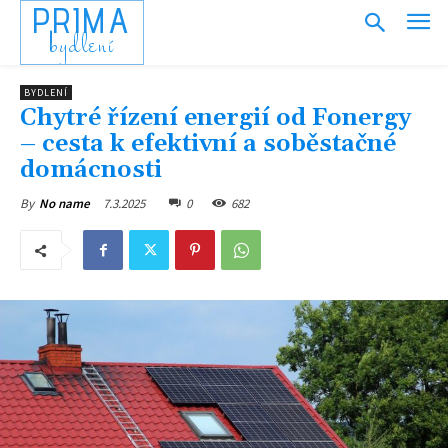
PRIMA
bydlení
BYDLENÍ
Chytré řízení energií od Fonergy
– cesta k efektivní a soběstačné
domácnosti
7.3.2025
0
682
By
No name