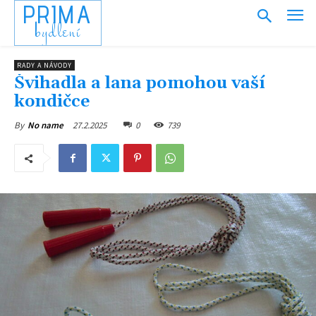
PRIMA
bydlení
RADY A NÁVODY
Švihadla a lana pomohou vaší
kondičce
27.2.2025
0
739
By
No name