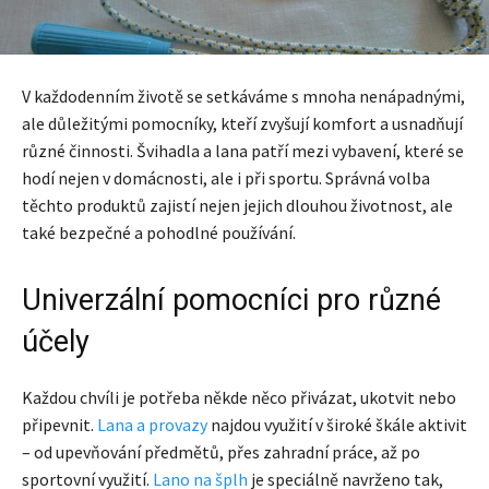
V každodenním životě se setkáváme s mnoha nenápadnými,
ale důležitými pomocníky, kteří zvyšují komfort a usnadňují
různé činnosti. Švihadla a lana patří mezi vybavení, které se
hodí nejen v domácnosti, ale i při sportu. Správná volba
těchto produktů zajistí nejen jejich dlouhou životnost, ale
také bezpečné a pohodlné používání.
Univerzální pomocníci pro různé
účely
Každou chvíli je potřeba někde něco přivázat, ukotvit nebo
připevnit.
Lana a provazy
najdou využití v široké škále aktivit
– od upevňování předmětů, přes zahradní práce, až po
sportovní využití.
Lano na šplh
je speciálně navrženo tak,