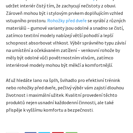
udržet interiér čistý tím, že zachycují nečistoty z obuvi.
Zároveň mohou být i stylovým prvkem doplňujícím vzhled
vstupního prostoru.
Rohožky před dveře
se vyrábí z různých
materiálů – gumové varianty jsou odolné a snadno se čistí,
zatímco textilní modely nabízejí větší pohodlí a lepší
schopnost absorbovat vlhkost. Výběr správného typu závisí
na umístění a očekávaném zatížení – venkovní rohože by
měly být odolné vůči povětrnostním vlivům, zatímco
interiérové modely mohou být měkčí a komfortnější.
Ať už hledáte lano na šplh, švihadlo pro efektivní trénink
nebo rohožky před dveře, pečlivý výběr vám zajistí dlouhou
životnost i maximální užitek. Kvalitní provedení těchto
produktů nejen usnadní každodenní činnosti, ale také
přispěje k vyššímu komfortu a bezpečnosti.