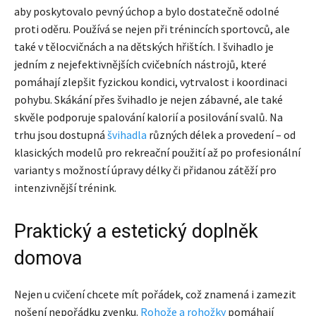
aby poskytovalo pevný úchop a bylo dostatečně odolné
proti oděru. Používá se nejen při trénincích sportovců, ale
také v tělocvičnách a na dětských hřištích. I švihadlo je
jedním z nejefektivnějších cvičebních nástrojů, které
pomáhají zlepšit fyzickou kondici, vytrvalost i koordinaci
pohybu. Skákání přes švihadlo je nejen zábavné, ale také
skvěle podporuje spalování kalorií a posilování svalů. Na
trhu jsou dostupná
švihadla
různých délek a provedení – od
klasických modelů pro rekreační použití až po profesionální
varianty s možností úpravy délky či přidanou zátěží pro
intenzivnější trénink.
Praktický a estetický doplněk
domova
Nejen u cvičení chcete mít pořádek, což znamená i zamezit
nošení nepořádku zvenku.
Rohože a rohožky
pomáhají