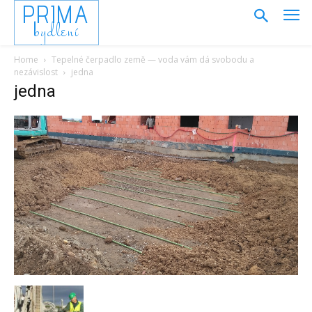
PRIMA
bydlení
Home
Tepelné čerpadlo země — voda vám dá svobodu a
nezávislost
jedna
jedna