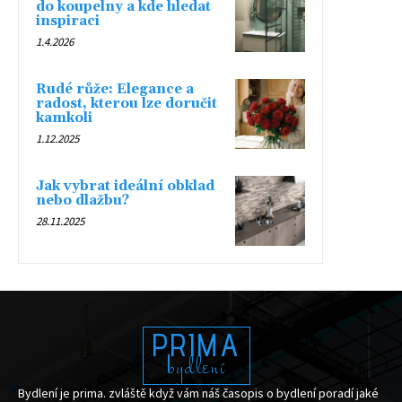
do koupelny a kde hledat
inspiraci
1.4.2026
Rudé růže: Elegance a
radost, kterou lze doručit
kamkoli
1.12.2025
Jak vybrat ideální obklad
nebo dlažbu?
28.11.2025
PRIMA
bydlení
Bydlení je prima. zvláště když vám náš časopis o bydlení poradí jaké