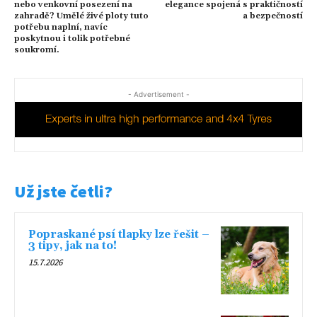
nebo venkovní posezení na
elegance spojená s praktičností
zahradě? Umělé živé ploty tuto
a bezpečností
potřebu naplní, navíc
poskytnou i tolik potřebné
soukromí.
- Advertisement -
Už jste četli?
Popraskané psí tlapky lze řešit –
3 tipy, jak na to!
15.7.2026