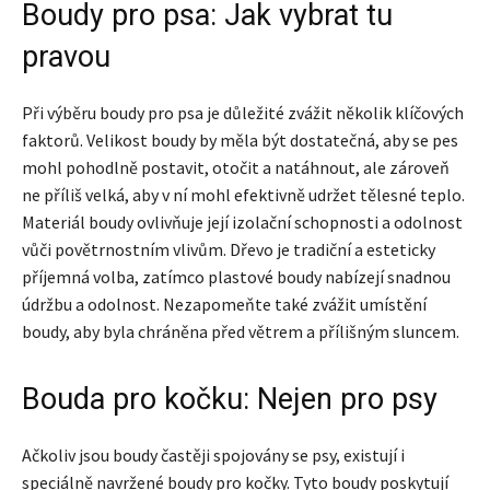
Boudy pro psa: Jak vybrat tu
pravou
Při výběru boudy pro psa je důležité zvážit několik klíčových
faktorů. Velikost boudy by měla být dostatečná, aby se pes
mohl pohodlně postavit, otočit a natáhnout, ale zároveň
ne příliš velká, aby v ní mohl efektivně udržet tělesné teplo.
Materiál boudy ovlivňuje její izolační schopnosti a odolnost
vůči povětrnostním vlivům. Dřevo je tradiční a esteticky
příjemná volba, zatímco plastové boudy nabízejí snadnou
údržbu a odolnost. Nezapomeňte také zvážit umístění
boudy, aby byla chráněna před větrem a přílišným sluncem.
Bouda pro kočku: Nejen pro psy
Ačkoliv jsou boudy častěji spojovány se psy, existují i
speciálně navržené boudy pro kočky. Tyto boudy poskytují