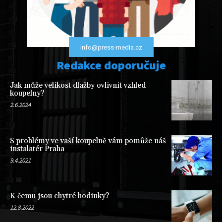
info@press-media.cz
Redakce doporučuje
Jak může velikost dlažby ovlivnit vzhled
koupelny?
2.6.2024
S problémy ve vaší koupelně vám pomůže náš
instalatér Praha
9.4.2021
K čemu jsou chytré hodinky?
12.8.2022