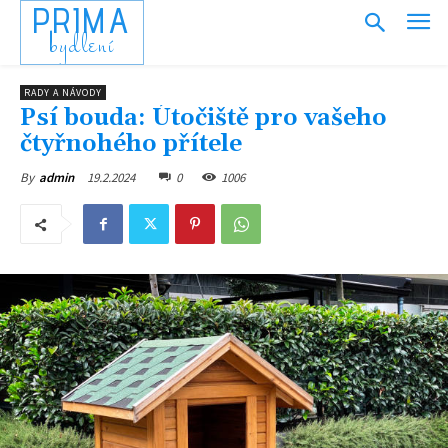
PRIMA
bydlení
RADY A NÁVODY
Psí bouda: Útočiště pro vašeho
čtyřnohého přítele
19.2.2024
0
1006
By
admin