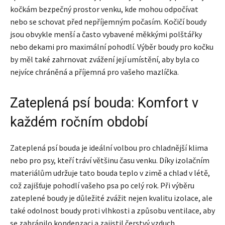
kočkám bezpečný prostor venku, kde mohou odpočívat
nebo se schovat před nepříjemným počasím. Kočičí boudy
jsou obvykle menší a často vybavené měkkými polštářky
nebo dekami pro maximální pohodlí. Výběr boudy pro kočku
by měl také zahrnovat zvážení její umístění, aby byla co
nejvíce chráněná a příjemná pro vašeho mazlíčka.
Zateplená psí bouda: Komfort v
každém ročním období
Zateplená psí bouda je ideální volbou pro chladnější klima
nebo pro psy, kteří tráví většinu času venku. Díky izolačním
materiálům udržuje tato bouda teplo v zimě a chlad v létě,
což zajišťuje pohodlí vašeho psa po celý rok. Při výběru
zateplené boudy je důležité zvážit nejen kvalitu izolace, ale
také odolnost boudy proti vlhkosti a způsobu ventilace, aby
se zabránilo kondenzaci a zajistil čerstvý vzduch.