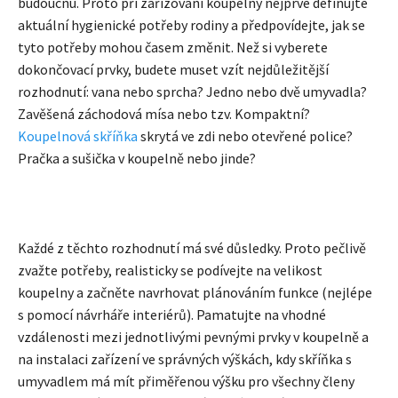
budoucnu. Proto při zařizování koupelny nejprve definujte
aktuální hygienické potřeby rodiny a předpovídejte, jak se
tyto potřeby mohou časem změnit. Než si vyberete
dokončovací prvky, budete muset vzít nejdůležitější
rozhodnutí: vana nebo sprcha? Jedno nebo dvě umyvadla?
Zavěšená záchodová mísa nebo tzv. Kompaktní?
Koupelnová skříňka
skrytá ve zdi nebo otevřené police?
Pračka a sušička v koupelně nebo jinde?
Každé z těchto rozhodnutí má své důsledky. Proto pečlivě
zvažte potřeby, realisticky se podívejte na velikost
koupelny a začněte navrhovat plánováním funkce (nejlépe
s pomocí návrháře interiérů). Pamatujte na vhodné
vzdálenosti mezi jednotlivými pevnými prvky v koupelně a
na instalaci zařízení ve správných výškách, kdy skříňka s
umyvadlem má mít přiměřenou výšku pro všechny členy