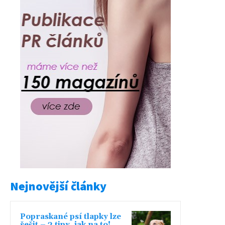
Nejnovější články
Popraskané psí tlapky lze
řešit – 3 tipy, jak na to!