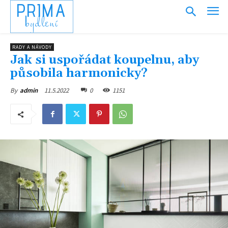
PRIMA
bydlení
RADY A NÁVODY
Jak si uspořádat koupelnu, aby
působila harmonicky?
11.5.2022
0
1151
By
admin