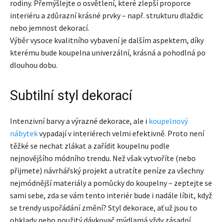
rodiny. Přemýšlejte o osvětlení, které zlepší proporce
interiéru a zdůrazní krásné prvky – např. strukturu dlaždic
nebo jemnost dekorací.
Výběr vysoce kvalitního vybavení je dalším aspektem, díky
kterému bude koupelna univerzální, krásná a pohodlná po
dlouhou dobu.
Subtilní styl dekorací
Intenzivní barvy a výrazné dekorace, ale i
koupelnový
nábytek
vypadají v interiérech velmi efektivně. Proto není
těžké se nechat zlákat a zařídit koupelnu podle
nejnovějšího módního trendu. Než však vytvoříte (nebo
přijmete) návrhářský projekt a utratíte peníze za všechny
nejmódnější materiály a pomůcky do koupelny – zeptejte se
sami sebe, zda se vám tento interiér bude i nadále líbit, když
se trendy uspořádání změní? Styl dekorace, ať už jsou to
obklady nebo použitý dávkovač mýdlamá vždy zásadní