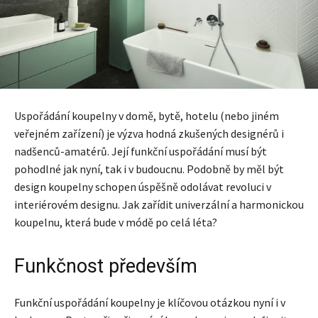
Uspořádání koupelny v domě, bytě, hotelu (nebo jiném
veřejném zařízení) je výzva hodná zkušených designérů i
nadšenců-amatérů. Její funkční uspořádání musí být
pohodlné jak nyní, tak i v budoucnu. Podobně by měl být
design koupelny schopen úspěšně odolávat revoluci v
interiérovém designu. Jak zařídit univerzální a harmonickou
koupelnu, která bude v módě po celá léta?
Funkčnost především
Funkční uspořádání koupelny je klíčovou otázkou nyní i v