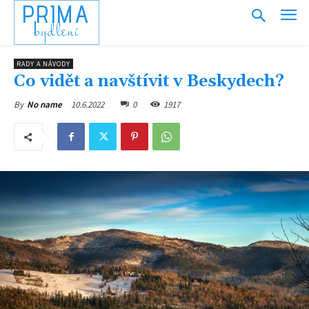
PRIMA
bydlení
RADY A NÁVODY
Co vidět a navštívit v Beskydech?
10.6.2022
0
1917
By
No name