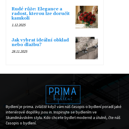
Rudé růže: Elegance a
radost, kterou lze doručit
kamkoli
1.12.2025
Jak vybrat ideální obklad
nebo dlažbu?
28.11.2025
PRIMA
bydlení
Bydlení je prima. zvláště když vám náš časopis o bydlení poradí jaké
interiérové doplňky jsou in. Inspirujte se bydlením ve
Skandinávském stylu. Kdo chcete bydlet moderně a útulně, čte náš
časopis o bydlení.