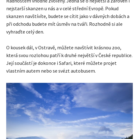
Radhoštěm vhodně zvolený. Jedná se o největší a zároveň i
nejstarší skanzen u nás a v celé střední Evropě. Pokud
skanzen navštívíte, budete se cítit jako v dávných dobách a
při odchodu budete mít úsměv na tváři. Rozhodně si ale
vyhraďte celý den.
O kousek dál, v Ostravě, můžete navštívit krásnou zoo,
která svou rozlohou patří k druhé největší v České republice.
Její součástí je dokonce i Safari, které můžete projet
vlastním autem nebo se svézt autobusem.