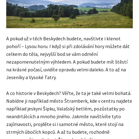
A pokud už v těch Beskydech budete, navštivte i klenot
pohoří – Lysou horu. I když si při zdolávání hory můžete dát
celkem do těla, nejvyšší bod se vám odmění
nezapomenutelným výhledem. A pokud budete mít štěstí
na krásné počasí, uvidíte opravdu velmi daleko. A to až na
Jeseníky a Vysoké Tatry.
A co historie v Beskydech? Věřte, že ta je také velmi bohatá.
Nabídne ji například město Štramberk, kde v centru najdete
například jeskyni Šipku, Valašský betlém, pozůstatky po
neandrtálcích a mnoho jiného. Jakmile navštívíte tyto
zajímavosti, projděte si i samotné město, které stojí na
strmých úbočích kopců. A až tu budete, rozhodně