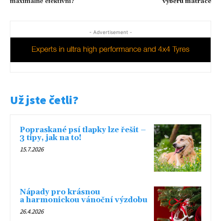
maximálně efektivní?
výběru matrace
- Advertisement -
Už jste četli?
Popraskané psí tlapky lze řešit –
3 tipy, jak na to!
15.7.2026
Nápady pro krásnou
a harmonickou vánoční výzdobu
26.4.2026