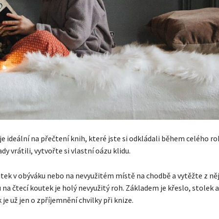
e ideální na přečtení knih, které jste si odkládali během celého ro
dy vrátili, vytvořte si vlastní oázu klidu.
utek v obýváku nebo na nevyužitém místě na chodbě a vytěžte z n
 na čtecí koutek je holý nevyužitý roh. Základem je křeslo, stolek 
je už jen o zpříjemnění chvilky při knize.