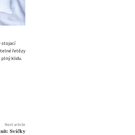
 stojací
ětelné řetězy
plný klidu.
Next article
lnit: Svíčky