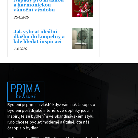
Nápady pro krásnou
a harmonickou
vánoční výzdobu
26.4.2026
Jak vybrat ideální
dlažbu do koupelny a
kde hledat inspiraci
1.4.2026
PRIMA
bydlení
Bydlení je prima. zvláště když vám náš časopis o
bydlení poradí jaké interiérové doplňky jsou in.
Inspirujte se bydlením ve Skandinávském stylu.
Kdo chcete bydlet moderně a útulně, čte náš
časopis o bydlení.