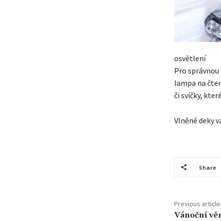
osvětlení
Pro správnou 
lampa na čten
či svíčky, kt
Vlněné deky v
Share
Previous article
Vánoční věn