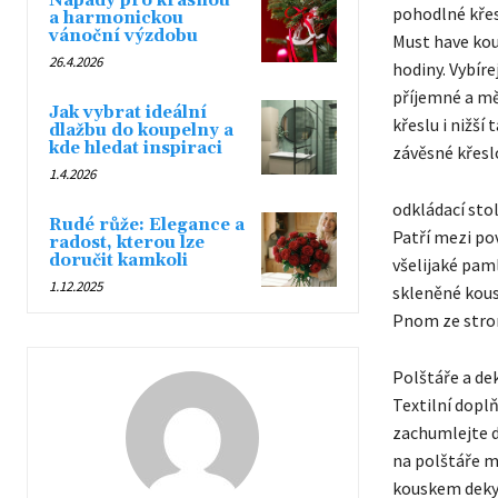
Nápady pro krásnou
pohodlné kře
a harmonickou
vánoční výzdobu
Must have kou
26.4.2026
hodiny. Vybír
příjemné a mě
Jak vybrat ideální
křeslu i nižší
dlažbu do koupelny a
kde hledat inspiraci
závěsné křesl
1.4.2026
odkládací sto
Rudé růže: Elegance a
Patří mezi pov
radost, kterou lze
doručit kamkoli
všelijaké pam
1.12.2025
skleněné kous
Pnom ze stro
Polštáře a de
Textilní doplň
zachumlejte d
na polštáře m
kouskem deky 