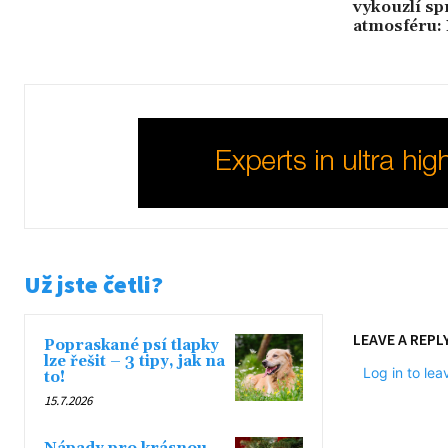
vykouzlí sp
atmosféru: 
Už jste četli?
LEAVE A REPL
Popraskané psí tlapky
lze řešit – 3 tipy, jak na
Log in to le
to!
15.7.2026