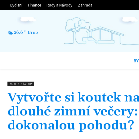
Bydlení
Finance
Rady a Návody
Zahrada
26.6
C
Brno
BY
RADY A NÁVODY
Vytvořte si koutek na
dlouhé zimní večery:
dokonalou pohodu?