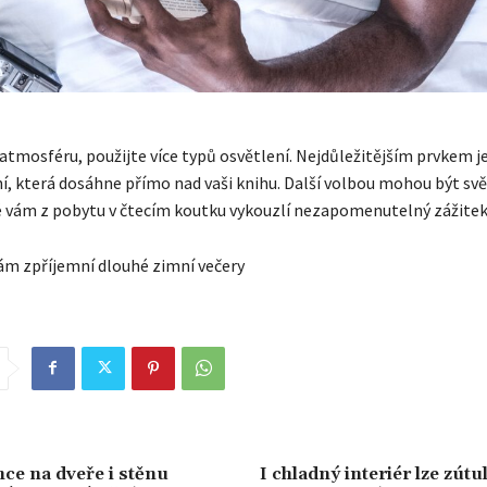
atmosféru, použijte více typů osvětlení. Nejdůležitějším prvkem je
í, která dosáhne přímo nad vaši knihu. Další volbou mohou být sv
eré vám z pobytu v čtecím koutku vykouzlí nezapomenutelný zážitek 
ám zpříjemní dlouhé zimní večery
ce na dveře i stěnu
I chladný interiér lze zútu