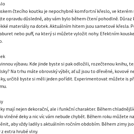
slo
skem čtecího koutku je nepochybně komfortní křeslo, ve kterém 
ejte opravdu důsledně, aby vám bylo během čtení pohodlně. Důraz 
kké materiály na dotek. Aktuálním hitem jsou sametové křesla. Po
 taburet nebo puff, na který si můžete vyložit nohy. Efektním kousk
o.
lek
innou výbavu. Kde jinde byste si pak odložili, rozečtenou knihu, tep
lsky? Na trhu máte obrovský výběr, ať už jsou to dřevěné, kovové 
ky, určitě byste si měli jeden pořídit. Experimentovat můžete is p
mu.
ky
ky mají nejen dekorační, ale i funkční charakter. Během chladnější
o vlněné deky a nic víc vám nebude chybět. Během roku můžete na
ěnit, aby vždy ladily s aktuálním ročním obdobím. Během zimy jso
z extra hrubé vlny.