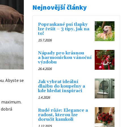
Nejnovější články
Popraskané psí tlapky
lze řešit – 3 tipy, jak na
to!
15.7.2026
Nápady pro krásnou
a harmonickou vánoční
výzdobu
26.4.2026
ku. Abyste se
Jak vybrat ideální
dlažbu do koupelny a
kde hledat inspiraci
1.4.2026
ěj maximum.
a dobrá
Rudé růže: Elegance a
radost, kterou lze
doručit kamkoli
1.12.2025