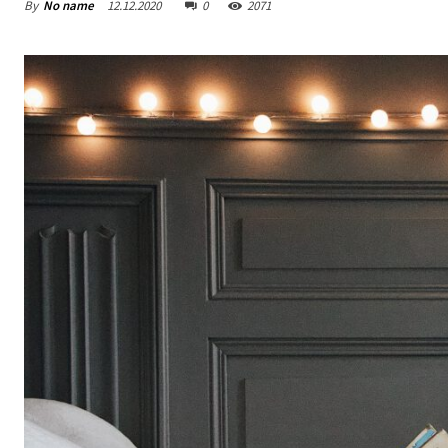
By
No name
12.12.2020
0
2071