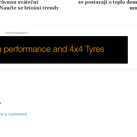
rávnou sváteční
se postarají o teplo dom
Naučte se letošní trendy
mn
- Advertisement -
Y
ave a comment