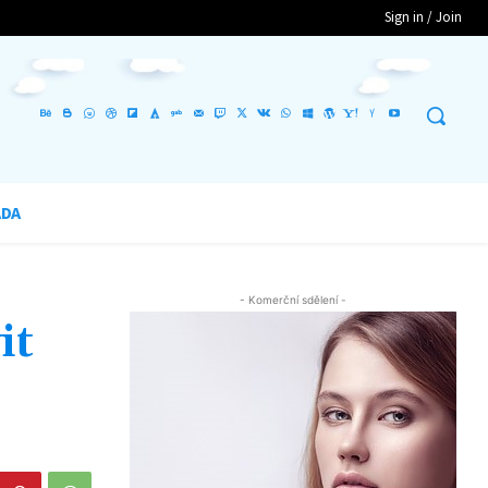
Sign in / Join
ADA
- Komerční sdělení -
it