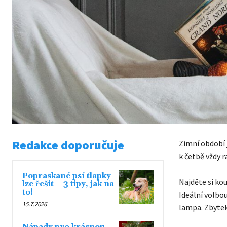
Redakce doporučuje
Zimní období j
k četbě vždy ra
Popraskané psí tlapky
Najděte si ko
lze řešit – 3 tipy, jak na
to!
Ideální volbou
15.7.2026
lampa. Zbytek 