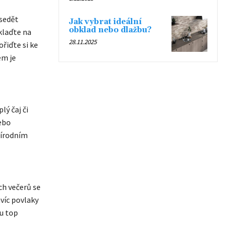
sedět
Jak vybrat ideální
obklad nebo dlažbu?
klaďte na
28.11.2025
řiďte si ke
em je
lý čaj či
nebo
řírodním
ch večerů se
víc povlaky
u top