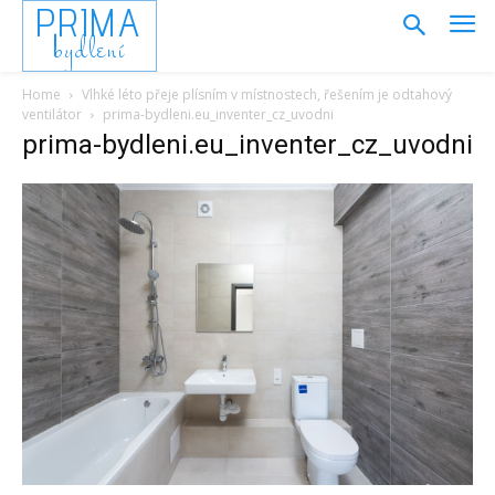
PRIMA
bydlení
Home
Vlhké léto přeje plísním v místnostech, řešením je odtahový
ventilátor
prima-bydleni.eu_inventer_cz_uvodni
prima-bydleni.eu_inventer_cz_uvodni