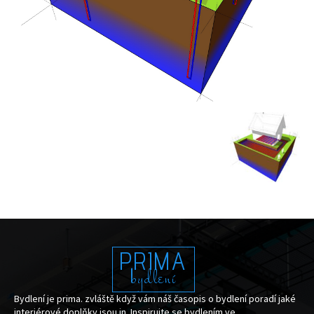
PRIMA
bydlení
Bydlení je prima. zvláště když vám náš časopis o bydlení poradí jaké
interiérové doplňky jsou in. Inspirujte se bydlením ve