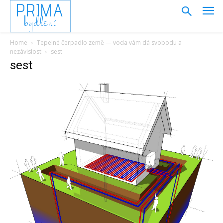
PRIMA
bydlení
Home
Tepelné čerpadlo země — voda vám dá svobodu a
nezávislost
sest
sest