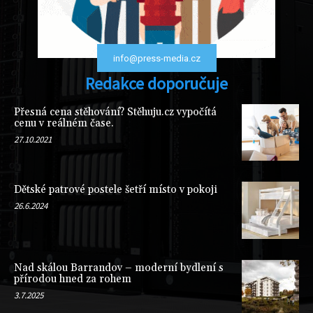
info@press-media.cz
Redakce doporučuje
Přesná cena stěhování? Stěhuju.cz vypočítá
cenu v reálném čase.
27.10.2021
Dětské patrové postele šetří místo v pokoji
26.6.2024
Nad skálou Barrandov – moderní bydlení s
přírodou hned za rohem
3.7.2025