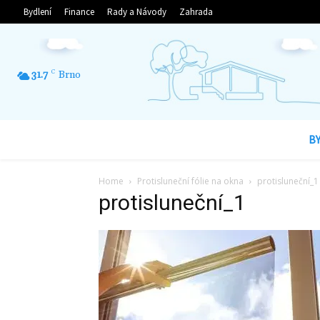
Bydlení
Finance
Rady a Návody
Zahrada
31.7
C
Brno
B
Home
Protisluneční fólie na okna
protisluneční_1
protisluneční_1