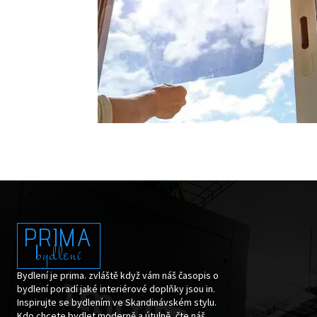
PRIMA
bydlení
Bydlení je prima. zvláště když vám náš časopis o
bydlení poradí jaké interiérové doplňky jsou in.
Inspirujte se bydlením ve Skandinávském stylu.
Kdo chcete bydlet moderně a útulně, čte náš