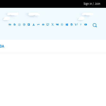
Sign in / Join
DA