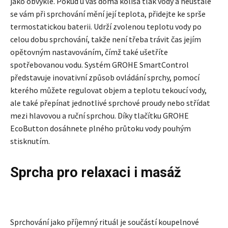
jako obvykle. Pokud u vás doma kolísá tlak vody a neustále
se vám při sprchování mění její teplota, přidejte ke sprše
termostatickou baterii. Udrží zvolenou teplotu vody po
celou dobu sprchování, takže není třeba trávit čas jejím
opětovným nastavováním, čímž také ušetříte
spotřebovanou vodu. Systém GROHE SmartControl
představuje inovativní způsob ovládání sprchy, pomocí
kterého můžete regulovat objem a teplotu tekoucí vody,
ale také přepínat jednotlivé sprchové proudy nebo střídat
mezi hlavovou a ruční sprchou. Díky tlačítku GROHE
EcoButton dosáhnete plného průtoku vody pouhým
stisknutím.
Sprcha pro relaxaci i masáž
Sprchování jako příjemný rituál je součástí koupelnové