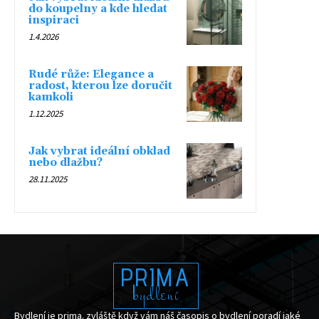
do koupelny a kde hledat
inspiraci
1.4.2026
Rudé růže: Elegance a
radost, kterou lze doručit
kamkoli
1.12.2025
Jak vybrat ideální obklad
nebo dlažbu?
28.11.2025
PRIMA
bydlení
Bydlení je prima. zvláště když vám náš časopis o bydlení poradí jaké