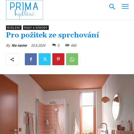
PRIMA
bydlení
BYDLENÍ
RADY A NÁVODY
Pro požitek ze sprchování
10.6.2024
0
660
By
No name