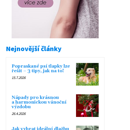
Nejnovější články
Popraskané psí tlapky lze
řešit – 3 tipy, jak na to!
15.7.2026
Nápady pro krásnou
a harmonickou vánoční
výzdobu
26.4.2026
Jak vybrat ideální dlažbu