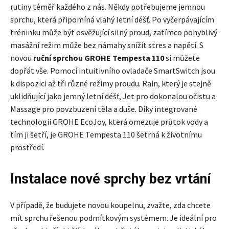
rutiny téměř každého z nás. Někdy potřebujeme jemnou
sprchu, která připomíná vlahý letní déšť. Po vyčerpávajícím
tréninku může být osvěžující silný proud, zatímco pohyblivý
masážní režim může bez námahy snížit stres a napětí. S
novou
ruční sprchou GROHE Tempesta 110
si můžete
dopřát vše. Pomocí intuitivního ovladače SmartSwitch jsou
k dispozici až tři různé režimy proudu. Rain, který je stejně
uklidňující jako jemný letní déšť, Jet pro dokonalou očistu a
Massage pro povzbuzení těla a duše. Díky integrované
technologii GROHE EcoJoy, která omezuje průtok vody a
tím ji šetří, je GROHE Tempesta 110 šetrná k životnímu
prostředí.
Instalace nové sprchy bez vrtání
V případě, že budujete novou koupelnu, zvažte, zda chcete
mít sprchu řešenou podmítkovým systémem. Je ideální pro