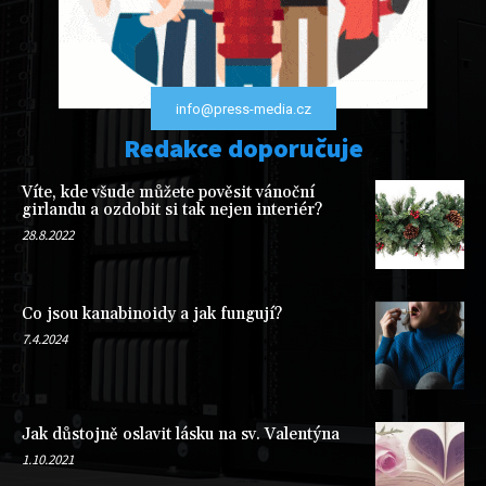
info@press-media.cz
Redakce doporučuje
Víte, kde všude můžete pověsit vánoční
girlandu a ozdobit si tak nejen interiér?
28.8.2022
Co jsou kanabinoidy a jak fungují?
7.4.2024
Jak důstojně oslavit lásku na sv. Valentýna
1.10.2021