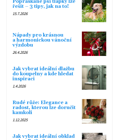
Popraskané psí tlapky lze
řešit – 3 tipy, jak na to!
15.7.2026
Nápady pro krásnou
a harmonickou vánoční
výzdobu
26.4.2026
Jak vybrat ideální dlažbu
do koupelny a kde hledat
inspiraci
1.4.2026
Rudé růže: Elegance a
radost, kterou lze doručit
kamkoli
1.12.2025
Jak vybrat ideální obklad