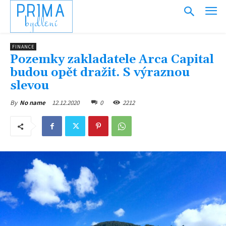
PRIMA
bydlení
FINANCE
Pozemky zakladatele Arca Capital
budou opět dražit. S výraznou
slevou
12.12.2020
0
2212
By
No name