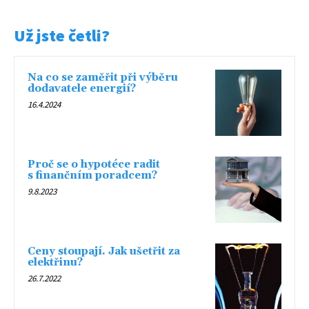
Už jste četli?
Na co se zaměřit při výběru
dodavatele energií?
16.4.2024
Proč se o hypotéce radit
s finančním poradcem?
9.8.2023
Ceny stoupají. Jak ušetřit za
elektřinu?
26.7.2022