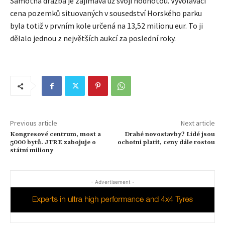
Samotná dražba je zajímavá už svojí hodnotou. Vyvolávací
cena pozemků situovaných v sousedství Horského parku
byla totiž v prvním kole určená na 13,52 milionu eur. To ji
dělalo jednou z největších aukcí za poslední roky.
Previous article
Next article
Kongresové centrum, most a
Drahé novostavby? Lidé jsou
5000 bytů. JTRE zabojuje o
ochotni platit, ceny dále rostou
státní miliony
- Advertisement -