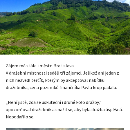
Zájem má stále i město Bratislava.
V dražební místnosti seděli tři zájemci. Jelikož ani jeden z
nich nezvedl terčík, kterým by akceptoval nabídku
dražebníka, cena pozemků finančníka Pavla krup padala.
„Není jisté, zda se uskuteční i druhé kolo dražby,“
upozorňoval dražebník a snažil se, aby byla dražba úspěšná.
Nepodařilo se.