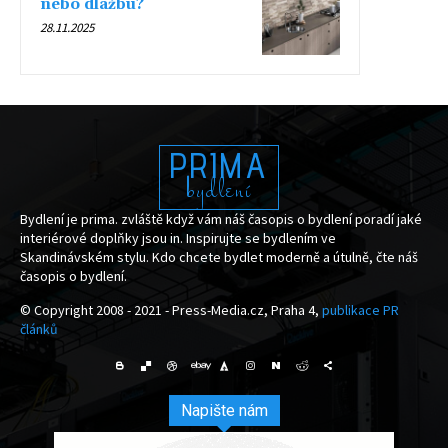
nebo dlažbu?
28.11.2025
PRIMA
bydlení
Bydlení je prima. zvláště když vám náš časopis o bydlení poradí jaké
interiérové doplňky jsou in. Inspirujte se bydlením ve
Skandinávském stylu. Kdo chcete bydlet moderně a útulně, čte náš
časopis o bydlení.
© Copyright 2008 - 2021 - Press-Media.cz, Praha 4,
publikace PR
článků
Napište nám