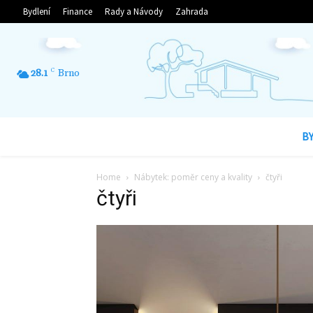
Bydlení
Finance
Rady a Návody
Zahrada
28.1
C
Brno
B
Home
Nábytek: poměr ceny a kvality
čtyři
čtyři