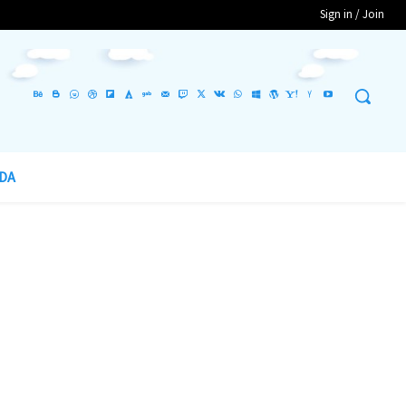
Sign in / Join
DA