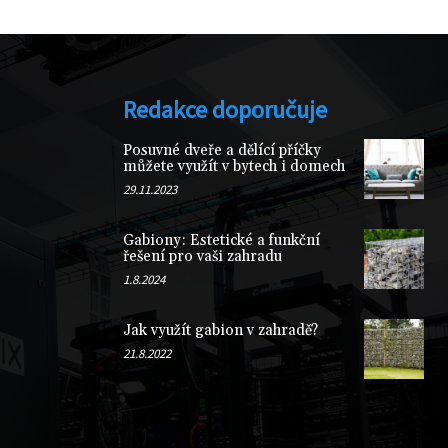
Redakce doporučuje
Posuvné dveře a dělící příčky
můžete využít v bytech i domech
29.11.2023
Gabiony: Estetické a funkční
řešení pro vaši zahradu
1.8.2024
Jak využít gabion v zahradě?
21.8.2022