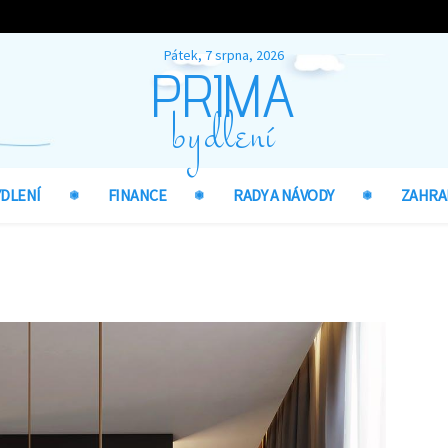
Pátek, 7 srpna, 2026
PRIMA
bydlení
YDLENÍ
FINANCE
RADY A NÁVODY
ZAHRA