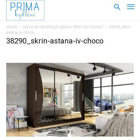
PRIMA
bydlení
Home
Na co se zaměřit při výběru skříní do ložnice?
38290_skrin-
astana-iv-choco
38290_skrin-astana-iv-choco