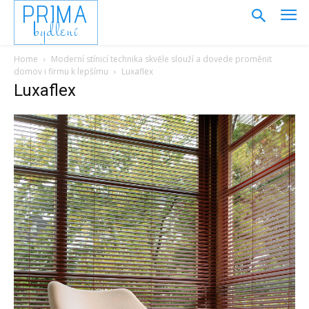
PRIMA
bydlení
Home
Moderní stínicí technika skvěle slouží a dovede proměnit
domov i firmu k lepšímu
Luxaflex
Luxaflex