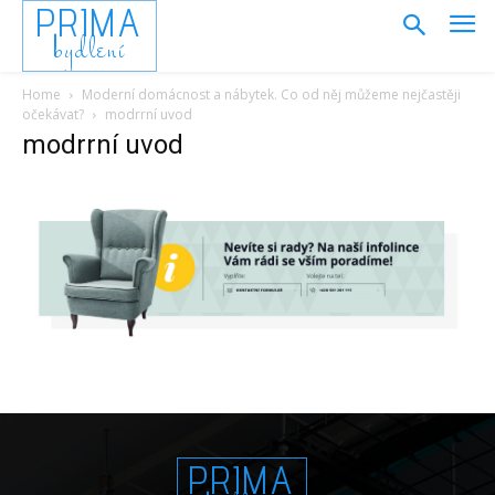
PRIMA
bydlení
Home
Moderní domácnost a nábytek. Co od něj můžeme nejčastěji
očekávat?
modrrní uvod
modrrní uvod
PRIMA