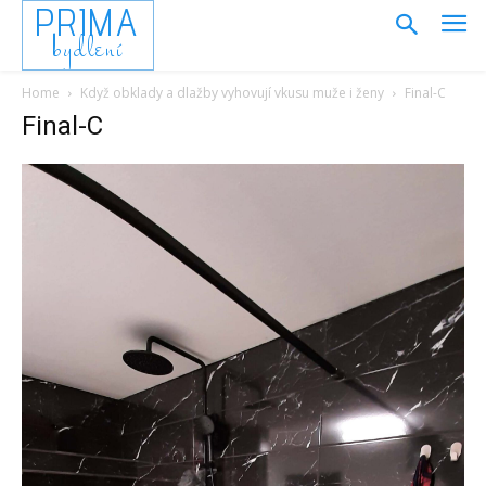
PRIMA
bydlení
Home
Když obklady a dlažby vyhovují vkusu muže i ženy
Final-C
Final-C