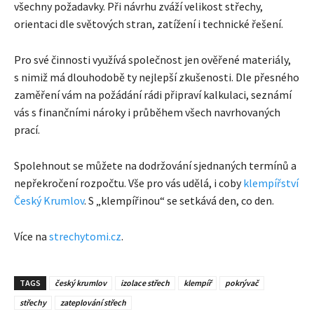
všechny požadavky. Při návrhu zváží velikost střechy,
orientaci dle světových stran, zatížení i technické řešení.
Pro své činnosti využívá společnost jen ověřené materiály,
s nimiž má dlouhodobě ty nejlepší zkušenosti. Dle přesného
zaměření vám na požádání rádi připraví kalkulaci, seznámí
vás s finančními nároky i průběhem všech navrhovaných
prací.
Spolehnout se můžete na dodržování sjednaných termínů a
nepřekročení rozpočtu. Vše pro vás udělá, i coby
klempířství
Český Krumlov
. S „klempířinou“ se setkává den, co den.
Více na
strechytomi.cz
.
TAGS
český krumlov
izolace střech
klempíř
pokrývač
střechy
zateplování střech