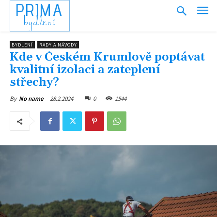
PRIMA
bydlení
BYDLENÍ
RADY A NÁVODY
Kde v Českém Krumlově poptávat
kvalitní izolaci a zateplení
střechy?
28.2.2024
0
1544
By
No name