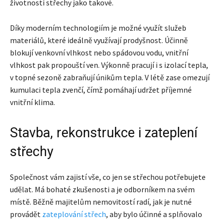
životnosti střechy jako takové.
Díky moderním technologiím je možné využít služeb
materiálů, které ideálně využívají prodyšnost. Účinně
blokují venkovní vlhkost nebo spádovou vodu, vnitřní
vlhkost pak propouští ven. Výkonně pracují i s izolací tepla,
v topné sezoně zabraňují únikům tepla. V létě zase omezují
kumulaci tepla zvenčí, čímž pomáhají udržet příjemné
vnitřní klima.
Stavba, rekonstrukce i zateplení
střechy
Společnost vám zajistí vše, co jen se střechou potřebujete
udělat. Má bohaté zkušenosti a je odborníkem na svém
místě. Běžně majitelům nemovitostí radí, jak je nutné
provádět
zateplování střech
, aby bylo účinné a splňovalo