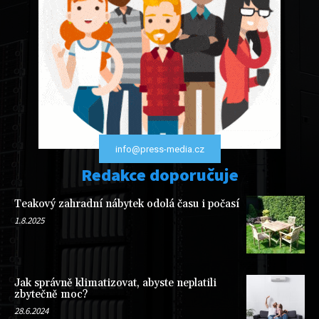
info@press-media.cz
Redakce doporučuje
Teakový zahradní nábytek odolá času i počasí
1.8.2025
Jak správně klimatizovat, abyste neplatili
zbytečně moc?
28.6.2024