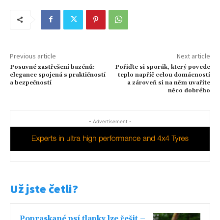
Previous article
Next article
Posuvné zastřešení bazénů:
Pořiďte si sporák, který povede
elegance spojená s praktičností
teplo napříč celou domácností
a bezpečností
a zároveň si na něm uvaříte
něco dobrého
- Advertisement -
Už jste četli?
Popraskané psí tlapky lze řešit –