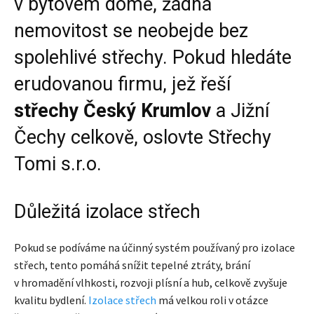
v bytovém domě, žádná
nemovitost se neobejde bez
spolehlivé střechy. Pokud hledáte
erudovanou firmu, jež řeší
střechy Český Krumlov
a Jižní
Čechy celkově, oslovte Střechy
Tomi s.r.o.
Důležitá izolace střech
Pokud se podíváme na účinný systém používaný pro izolace
střech, tento pomáhá snížit tepelné ztráty, brání
v hromadění vlhkosti, rozvoji plísní a hub, celkově zvyšuje
kvalitu bydlení.
Izolace střech
má velkou roli v otázce