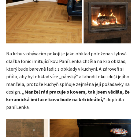
Na krbu v obývacím pokoji je jako obklad položena stylová
dlažba Ionic imitující kov. Paní Lenka chtěla na krb obklad,
který bude barevně ladit s obklady v kuchyni. A zároveň si
přála, aby byl obklad více „pánský“ a lahodil oku i duši jejího
manžela, protože kuchyň splňuje zejména její požadavky na
design.
„Manžel rád pracuje s kovem, tak jsem věděla, že
keramická imitace kovu bude na krb ideální,“
doplnila
paní Lenka.