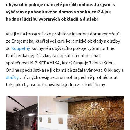
obývacího pokoje manželé pořídili online. Jak jsou s
výběrem z pohodlí svého domova spokojení? A jak
hodnotí údržbu vybraných obkladů a dlažeb?
Vítejte na fotografické prohlídce interiéru domu manželů
ze Znojemska, kteří si veškeré keramické obklady a dlažby
do
koupelny
, kuchyně a obývacího pokoje vybrali online.
Paní Lenka nejdřív zkusila napsat na online chat
společnosti M.B.KERAMIKA, který funguje 7 dní v týdnu.
Online specialistka se jí okamžitě začala věnovat. Obklady a
dlažby
v různých designech si mohla pečlivě prohlédnout
tak, jako by osobně navštívila jedno ze studií firmy.