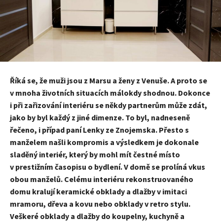
Říká se, že muži jsou z Marsu a ženy z Venuše. A proto se
v mnoha životních situacích málokdy shodnou. Dokonce
i při zařizování interiéru se někdy partnerům může zdát,
jako by byl každý z jiné dimenze. To byl, nadneseně
řečeno, i případ paní Lenky ze Znojemska. Přesto s
manželem našli kompromis a výsledkem je dokonale
sladěný interiér, který by mohl mít čestné místo
v prestižním časopisu o bydlení. V domě se prolíná vkus
obou manželů. Celému interiéru rekonstruovaného
domu kralují keramické obklady a dlažby v imitaci
mramoru, dřeva a kovu nebo obklady v retro stylu.
Veškeré obklady a dlažby do koupelny, kuchyně a