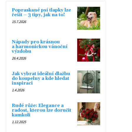
Popraskané psí tlapky lze
řešit – 3 tipy, jak na to!
15.7.2026
Nápady pro krásnou
a harmonickou vánoční
výzdobu
26.4.2026
Jak vybrat ideální dlažbu
do koupelny a kde hledat
inspiraci
1.4.2026
Rudé růže: Elegance a
radost, kterou lze doručit
kamkoli
1.12.2025