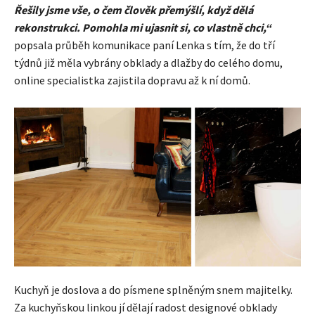
Řešily jsme vše, o čem člověk přemýšlí, když dělá
rekonstrukci. Pomohla mi ujasnit si, co vlastně chci,“
popsala průběh komunikace paní Lenka s tím, že do tří
týdnů již měla vybrány obklady a dlažby do celého domu,
online specialistka zajistila dopravu až k ní domů.
Kuchyň je doslova a do písmene splněným snem majitelky.
Za kuchyňskou linkou jí dělají radost designové obklady