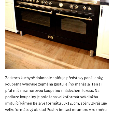
Zatímco kuchyně dokonale splňuje představy paní Lenky,
koupelna vyhovuje zejména gustu jejího manžela. Ten si
přál mít mramorovou koupelnu s nádechem luxusu. Na
podlaze koupelny je položena velkoformátová dlažba
imitující kámen Bela ve formátu 60x120cm, stěny zkrášluje
velkoformátový obklad Posh v imitaci mramoru v rozměru