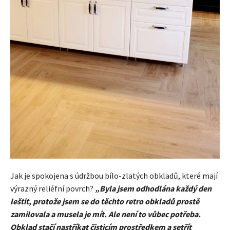
Jak je spokojena s údržbou bílo-zlatých obkladů, které mají
výrazný reliéfní povrch?
„Byla jsem odhodlána každý den
leštit, protože jsem se do těchto retro obkladů prostě
zamilovala a musela je mít. Ale není to vůbec potřeba.
Obklad stačí nastříkat čisticím prostředkem a setřít