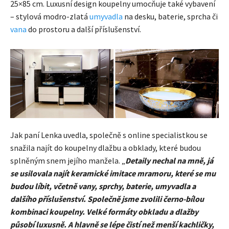
25×85 cm. Luxusní design koupelny umocňuje také vybavení
– stylová modro-zlatá
umyvadla
na desku, baterie, sprcha či
vana
do prostoru a další příslušenství.
Jak paní Lenka uvedla, společně s online specialistkou se
snažila najít do koupelny dlažbu a obklady, které budou
splněným snem jejího manžela. „
Detaily nechal na mně, já
se usilovala najít keramické imitace mramoru, které se mu
budou líbit, včetně vany, sprchy, baterie, umyvadla a
dalšího příslušenství. Společně jsme zvolili černo-bílou
kombinaci koupelny. Velké formáty obkladu a dlažby
působí luxusně. A hlavně se lépe čistí než menší kachličky,