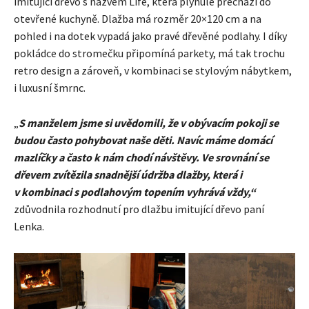
imitující dřevo s názvem Life, která plynule přechází do
otevřené kuchyně. Dlažba má rozměr 20×120 cm a na
pohled i na dotek vypadá jako pravé dřevěné podlahy. I díky
pokládce do stromečku připomíná parkety, má tak trochu
retro design a zároveň, v kombinaci se stylovým nábytkem,
i luxusní šmrnc.
„
S manželem jsme si uvědomili, že v obývacím pokoji se
budou často pohybovat naše děti. Navíc máme domácí
mazlíčky a často k nám chodí návštěvy. Ve srovnání se
dřevem zvítězila snadnější údržba dlažby, která i
v kombinaci s podlahovým topením vyhrává vždy,“
zdůvodnila rozhodnutí pro dlažbu imitující dřevo paní
Lenka.