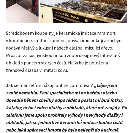
Středobodem koupelny je keramická imitace mramoru
v kombinaci s imitací kamene, obývacímu pokoji a kuchyni
dodává hřejivý a luxusní nádech dlažba imitující dřevo.
Prostor za kuchyňskou linkou zdobí designový bílo-zlatý
obklad s puncem starých časů. Na krbu je položena
trendová dlažba v imitaci kovu.
Jak se manželům nákup online zamlouval?
„Lépe jsem
zvolit nemohla. Paní specialistka mi na každou otázku
dovedla během chvilky odpovědět a poslat mi buď fotku,
katalog nebo i video dlažby a obkladů, které mě zaujaly. Po
telefonu jsme spolu probíraly výhody i nevýhody dlažby i
obkladů, jak se jednotlivé keramické imitace budou čistit
nebo jaká spárovací hmota by byla nejlepší do kuchyně.