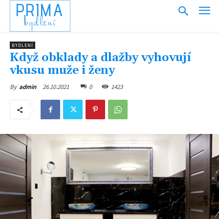
PRIMA
bydlení
BYDLENÍ
Když obklady a dlažby vyhovují
vkusu muže i ženy
26.10.2021
0
1423
By
admin