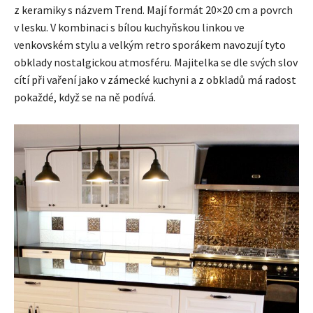
z keramiky s názvem Trend. Mají formát 20×20 cm a povrch
v lesku. V kombinaci s bílou kuchyňskou linkou ve
venkovském stylu a velkým retro sporákem navozují tyto
obklady nostalgickou atmosféru. Majitelka se dle svých slov
cítí při vaření jako v zámecké kuchyni a z obkladů má radost
pokaždé, když se na ně podívá.