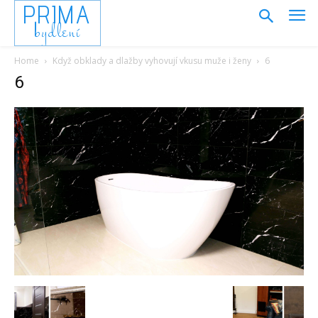
PRIMA
bydlení
Home
Když obklady a dlažby vyhovují vkusu muže i ženy
6
6