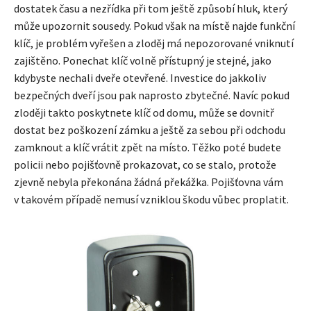
dostatek času a nezřídka při tom ještě způsobí hluk, který
může upozornit sousedy. Pokud však na místě najde funkční
klíč, je problém vyřešen a zloděj má nepozorované vniknutí
zajištěno. Ponechat klíč volně přístupný je stejné, jako
kdybyste nechali dveře otevřené. Investice do jakkoliv
bezpečných dveří jsou pak naprosto zbytečné. Navíc pokud
zloději takto poskytnete klíč od domu, může se dovnitř
dostat bez poškození zámku a ještě za sebou při odchodu
zamknout a klíč vrátit zpět na místo. Těžko poté budete
policii nebo pojišťovně prokazovat, co se stalo, protože
zjevně nebyla překonána žádná překážka. Pojišťovna vám
v takovém případě nemusí vzniklou škodu vůbec proplatit.