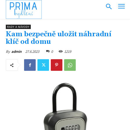
PRIMA
bydlení
RADY A NÁVODY
Kam bezpečně uložit náhradní
klíč od domu
27.6.2023
0
1219
By
admin