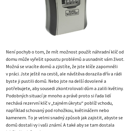
Není pochyb o tom, že mít možnost použít náhradní klíč od
domu může vyřešit spoustu problémů a usnadnit vám život.
Možná se vracíte domů a zjistíte, že jste klíče zapomněli
v práci. Jste ještě na cestě, ale návštěva dorazila dřív a rádi
byste ji pustili domů. Nebo jste na delší dovolené a
potřebujete, aby sousedi zkontrolovali dům a zalili květiny.
Podobných situací je mnoho a právě proto si řada lidí
nechává rezervní klíč v „tajném úkrytu“ poblíž vchodu,
například schovaný pod rohožkou, květináčem nebo
kamenem. To je velmi snadný způsob jak zajistit, abyste se
domů dostali vy i vaši známí. A také aby se tam dostala