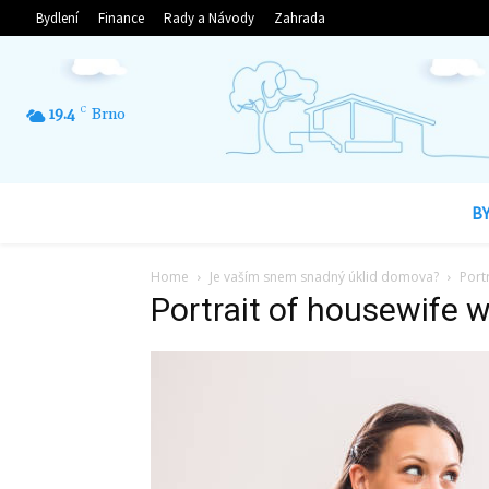
Bydlení
Finance
Rady a Návody
Zahrada
19.4
C
Brno
B
Home
Je vaším snem snadný úklid domova?
Port
Portrait of housewife 