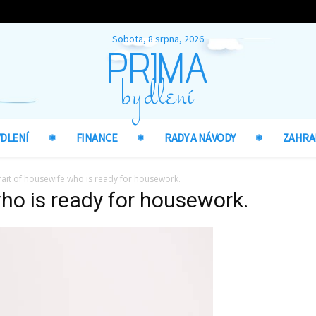
Sobota, 8 srpna, 2026
PRIMA
bydlení
YDLENÍ
FINANCE
RADY A NÁVODY
ZAHRA
rait of housewife who is ready for housework.
who is ready for housework.