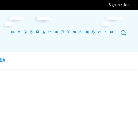
Sign in / Join
DA