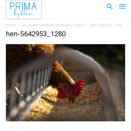
PRIMA
bydlení
Home
Jak zajistit optimální výživu pro slepice
hen-5642953_1280
hen-5642953_1280