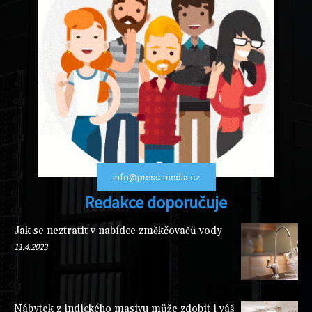
info@press-media.cz
Redakce doporučuje
Jak se neztratit v nabídce změkčovačů vody
11.4.2023
Nábytek z indického masivu může zdobit i váš