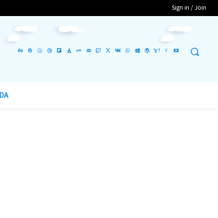
Sign in / Join
DA