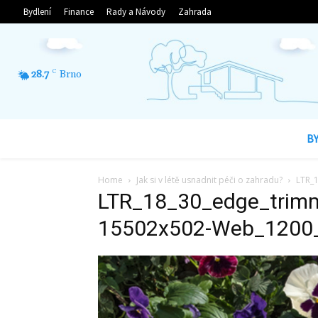
Bydlení
Finance
Rady a Návody
Zahrada
28.7
C
Brno
B
Home
Jak si v létě usnadnit péči o zahradu?
LTR_
LTR_18_30_edge_trim
15502x502-Web_1200