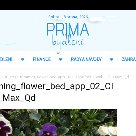
Sobota, 8 srpna, 2026
PRIMA
bydlení
YDLENÍ
FINANCE
RADY A NÁVODY
ZAHRA
18_30_edge_trimming_flower_bed_app_02_CI15502x502-Web_1200_Max_Qd
ming_flower_bed_app_02_CI
_Max_Qd