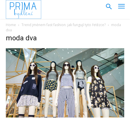
PRIMA
bydlení
Home
Trend jménem fast fashion: jak fungují tyto řetězce?
moda
dva
moda dva