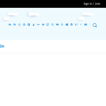
Sign in / Join
DA