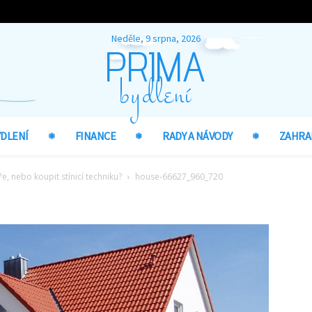
Neděle, 9 srpna, 2026
PRIMA
bydlení
YDLENÍ
FINANCE
RADY A NÁVODY
ZAHRA
e, nebo koupit stínicí techniku?
house-66627_960_720