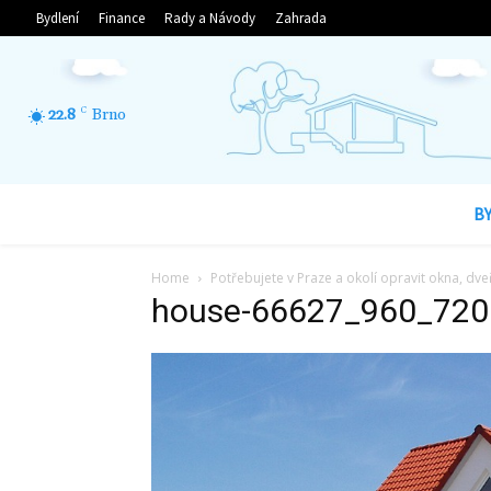
Bydlení
Finance
Rady a Návody
Zahrada
22.8
C
Brno
B
Home
Potřebujete v Praze a okolí opravit okna, dveř
house-66627_960_720