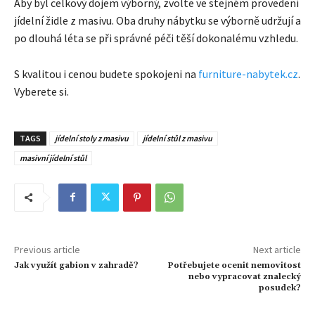
Aby byl celkový dojem výborný, zvolte ve stejném provedení
jídelní židle z masivu. Oba druhy nábytku se výborně udržují a
po dlouhá léta se při správné péči těší dokonalému vzhledu.
S kvalitou i cenou budete spokojeni na
furniture-nabytek.cz
.
Vyberete si.
TAGS
jídelní stoly z masivu
jídelní stůl z masivu
masivní jídelní stůl
Previous article
Next article
Jak využít gabion v zahradě?
Potřebujete ocenit nemovitost
nebo vypracovat znalecký
posudek?