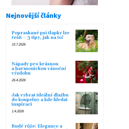
Nejnovější články
Popraskané psí tlapky lze
řešit – 3 tipy, jak na to!
15.7.2026
Nápady pro krásnou
a harmonickou vánoční
výzdobu
26.4.2026
Jak vybrat ideální dlažbu
do koupelny a kde hledat
inspiraci
1.4.2026
Rudé růže: Elegance a