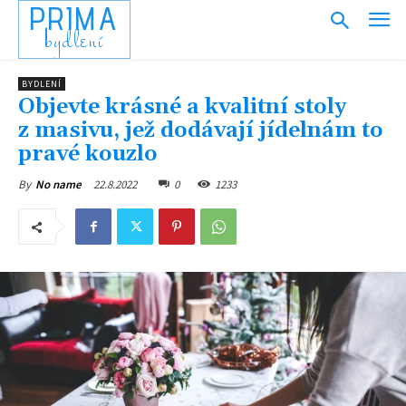
PRIMA
bydlení
BYDLENÍ
Objevte krásné a kvalitní stoly
z masivu, jež dodávají jídelnám to
pravé kouzlo
22.8.2022
0
1233
By
No name