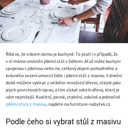
Říká se, že srdcem domu je kuchyně. To platí i v případě, že
v ní máme umístěn jídelní stůl s židlemi. Ať už máte kuchyni
spojenou s jídelnou nebo ne, celkový dojem pohodlného a
krásného sezení umocní židle i jídelní stůl z masivu. V dnešní
době můžete vybírat z velkého množství dřevin, stejně jako
jejich povrchových úprav, a tím získat odstín dřeva, který je
vám nejmilejší. Kvalitní, pevné, stabilní, odolné a jedinečné
jídelní stoly z masivu
, najdete na furniture-nabytek.cz.
Podle čeho si vybrat stůl z masivu