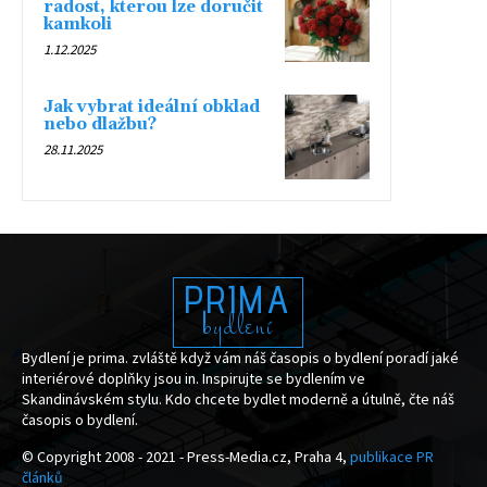
radost, kterou lze doručit
kamkoli
1.12.2025
Jak vybrat ideální obklad
nebo dlažbu?
28.11.2025
PRIMA
bydlení
Bydlení je prima. zvláště když vám náš časopis o bydlení poradí jaké
interiérové doplňky jsou in. Inspirujte se bydlením ve
Skandinávském stylu. Kdo chcete bydlet moderně a útulně, čte náš
časopis o bydlení.
© Copyright 2008 - 2021 - Press-Media.cz, Praha 4,
publikace PR
článků