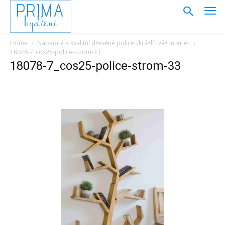
PRIMA
bydlení
Home
Nápadité a kvalitní dřevěné police zkrášlí i váš interiér
18078-7_cos25-police-strom-33
18078-7_cos25-police-strom-33