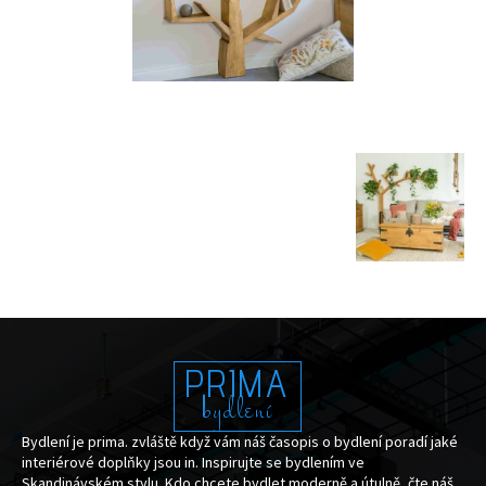
PRIMA
bydlení
Bydlení je prima. zvláště když vám náš časopis o bydlení poradí jaké
interiérové doplňky jsou in. Inspirujte se bydlením ve
Skandinávském stylu. Kdo chcete bydlet moderně a útulně, čte náš