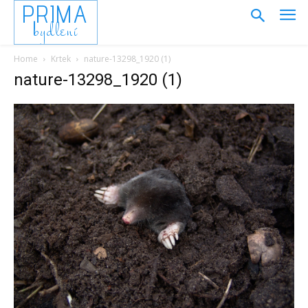
PRIMA
bydlení
Home
Krtek
nature-13298_1920 (1)
nature-13298_1920 (1)