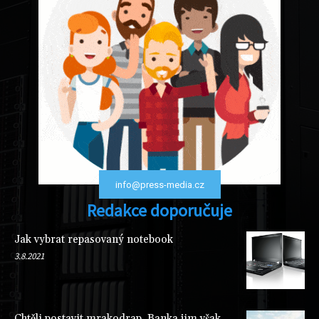
info@press-media.cz
Redakce doporučuje
Jak vybrat repasovaný notebook
3.8.2021
Chtěli postavit mrakodrap. Banka jim však