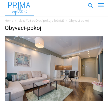
PRIMA
bydlení
Home
Jak zařídit obývací pokoj a ložnici?
Obyvaci-pokoj
Obyvaci-pokoj