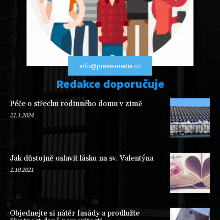
info@press-media.cz
Redakce doporučuje
Péče o střechu rodinného domu v zimě
21.1.2024
Jak důstojně oslavit lásku na sv. Valentýna
1.10.2021
Objednejte si nátěr fasády a prodlužte