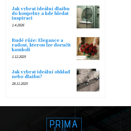
Jak vybrat ideální dlažbu
do koupelny a kde hledat
inspiraci
1.4.2026
Rudé růže: Elegance a
radost, kterou lze doručit
kamkoli
1.12.2025
Jak vybrat ideální obklad
nebo dlažbu?
28.11.2025
PRIMA