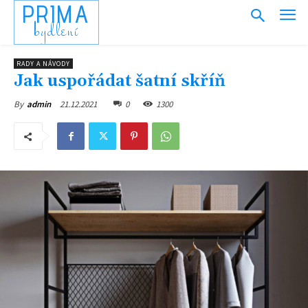
PRIMA
bydlení
RADY A NÁVODY
Jak uspořádat šatní skříň
21.12.2021
0
1300
By
admin