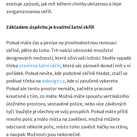
existuje způsob, jak mít během chvilky uklizenou a lépe
zorganizovanou skříň.
Základem úspěchu je kvalitní šatní skříň
Pokud máte čas a peníze na plnohodnotnou renovaci
skříně, jděte do toho. Trh nabízí obrovské množství
designových možností, které oživí vaši ložnici. Skvěle vypadá
třeba
otevřená šatní skříň
, která vás zároveň donutí mít v ní
pořádek. Pokud nevíte, kde podobné skříně hledat, stačí se
podívat třeba na
iodesign.cz
, kde si zaručeně vyberete.
Pokud ale tento prostor nemáte, začněte pracovat
kreativně s tím, co máte. Možná máte spoustu vertikálního
úložného prostoru, vestavěné police, nebo více závěsných
tyčí. Využijte je všechny ve svůj prospěch. Pokud máte příliš
mnoho polic a málo místa na zavěšení, možná můžete
odstranit několik polic, místo toho zavěsit háčky na stěny,
a naopak. Možnosti jsou nekonečné.