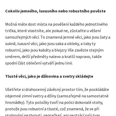
Cokoliv jemného, ​​luxusního nebo robustního pověste
Možná máte dost místa na pověšení každého jednotlivého
trička, které vlastníte, ale pokud ne, zůstaňte u věšení
samozřejmých věcí. To znamená jemné věci, jako jsou šaty a
sukně, luxusní věci, jako jsou saka a obleky, a taky ty
robustní, jako jsou kabáty a blejzry. Vše zavěste stejným
směrem, delší předměty nalevo a kratší napravo, takže
spodní část oblečení vytváří jednu linii.
Tlusté věci, jako je džínovina a svetry skládejte
Ušetřete si drahocenný závěsný prostor tím, že poskládáte
objemné zimní svetry a džíny (samozřejmě na samostatné
hromádky). Tyto položky tvoří na polici dokonalé stohy,
protože jsou robustní a tlusté, což znamená, že se při
stohování nezhroutí, nemačkají, ani neztrácí svůj tvar.