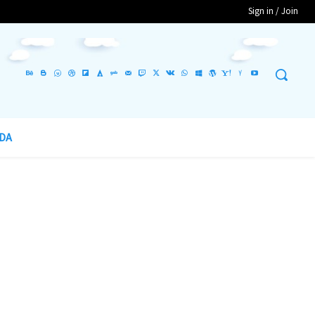
Sign in / Join
DA