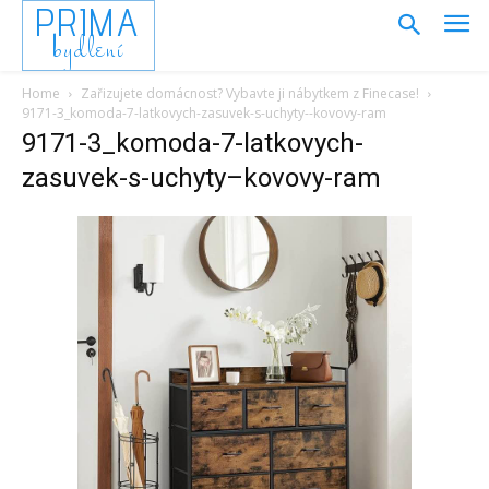
PRIMA
bydlení
Home
Zařizujete domácnost? Vybavte ji nábytkem z Finecase!
9171-3_komoda-7-latkovych-zasuvek-s-uchyty--kovovy-ram
9171-3_komoda-7-latkovych-
zasuvek-s-uchyty–kovovy-ram