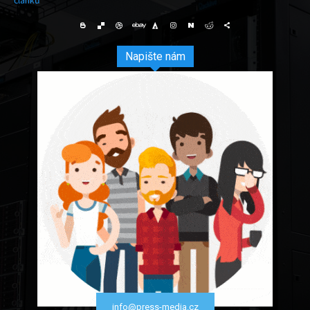
článků
Napište nám
info@press-media.cz