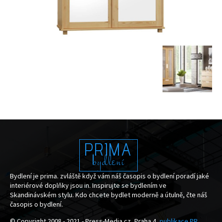
PRIMA
bydlení
Bydlení je prima. zvláště když vám náš časopis o bydlení poradí jaké
interiérové doplňky jsou in. Inspirujte se bydlením ve
Skandinávském stylu. Kdo chcete bydlet moderně a útulně, čte náš
časopis o bydlení.
© Copyright 2008 - 2021 - Press-Media.cz, Praha 4,
publikace PR