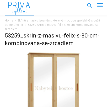
PRIMA
bydlení
Home
Skříně z masivu jsou těmi, které vám budou spolehlivě sloužit
po mnoho let
53259_skrin-z-masivu-felix-s-80-cm-kombinovana-se-
zrcadlem
53259_skrin-z-masivu-felix-s-80-cm-
kombinovana-se-zrcadlem