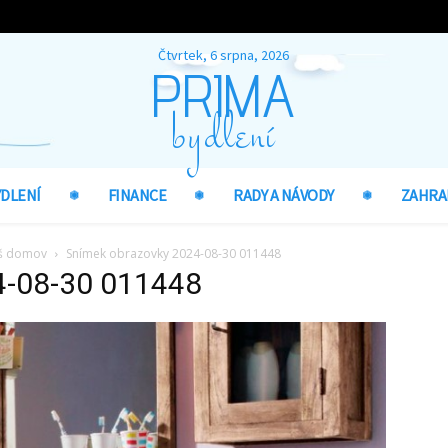
Čtvrtek, 6 srpna, 2026
PRIMA
bydlení
YDLENÍ
FINANCE
RADY A NÁVODY
ZAHRA
áš domov
Snímek obrazovky 2024-08-30 011448
4-08-30 011448