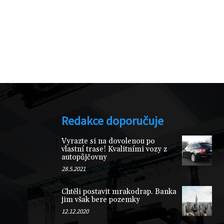
Redakce doporučuje
Vyrazte si na dovolenou po
vlastní trase! Kvalitními vozy z
autopůjčovny
28.5.2021
Chtěli postavit mrakodrap. Banka
jim však bere pozemky
12.12.2020