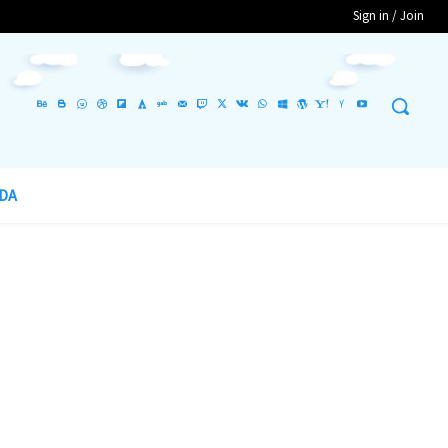
Sign in / Join
DA