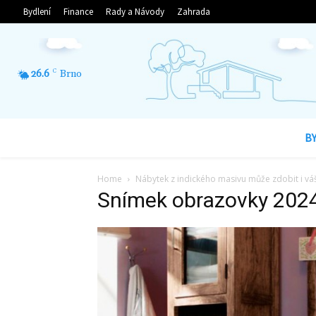
Bydlení
Finance
Rady a Návody
Zahrada
26.6
C
Brno
B
Home
Nábytek z indického masivu může zdobit i v
Snímek obrazovky 202